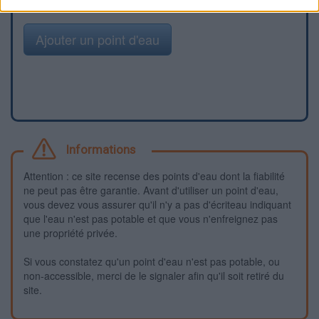
Ajouter un point d'eau
Informations
Attention : ce site recense des points d'eau dont la fiabilité
ne peut pas être garantie. Avant d'utiliser un point d'eau,
vous devez vous assurer qu'il n'y a pas d'écriteau indiquant
que l'eau n'est pas potable et que vous n'enfreignez pas
une propriété privée.
Si vous constatez qu'un point d'eau n'est pas potable, ou
non-accessible, merci de le signaler afin qu'il soit retiré du
site.