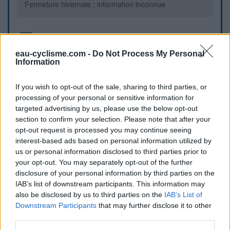
Fermeture hivernale : information inconnue
Informations complémentaires
eau-cyclisme.com -
Do Not Process My Personal
A droite en montant vers le col du Cucheron, fontaine lavoir
Information
sous son abri.
If you wish to opt-out of the sale, sharing to third parties, or
processing of your personal or sensitive information for
Repères visuels
targeted advertising by us, please use the below opt-out
section to confirm your selection. Please note that after your
opt-out request is processed you may continue seeing
interest-based ads based on personal information utilized by
us or personal information disclosed to third parties prior to
your opt-out. You may separately opt-out of the further
disclosure of your personal information by third parties on the
IAB’s list of downstream participants. This information may
also be disclosed by us to third parties on the
IAB’s List of
Afficher la carte
Downstream Participants
that may further disclose it to other
third parties.