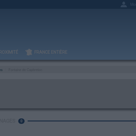
Mo
ROXIMITÉ
FRANCE ENTIÈRE
es
Fontaine de Capbreton
NAGES
0