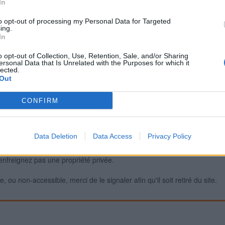
In
to opt-out of processing my Personal Data for Targeted
ing.
Signaler une erreur
In
o opt-out of Collection, Use, Retention, Sale, and/or Sharing
ersonal Data that Is Unrelated with the Purposes for which it
lected.
Out
CONFIRM
Data Deletion
Data Access
Privacy Policy
iabilité ne peut pas être garantie. Avant d'utiliser un point d'eau, vous 
enfreignez pas une propriété privée.
 ou non-accessible, merci de le signaler afin qu'il soit retiré du site.