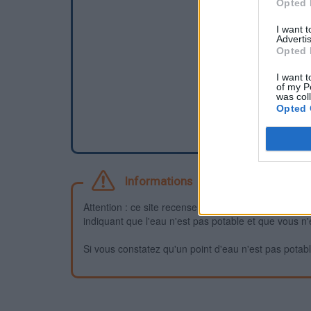
Opted 
I want 
Advertis
Opted 
I want t
of my P
was col
Opted 
Informations
Attention : ce site recense des points d'eau dont la f
indiquant que l'eau n'est pas potable et que vous n'
Si vous constatez qu'un point d'eau n'est pas potable,