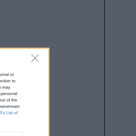
sonal or
ection to
ou may
 personal
out of the
 downstream
B’s List of