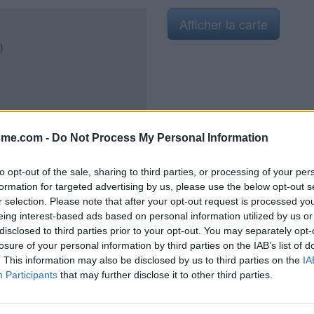
Afficher la carte
)
2021
sme.com -
Do Not Process My Personal Information
to opt-out of the sale, sharing to third parties, or processing of your per
formation for targeted advertising by us, please use the below opt-out s
r selection. Please note that after your opt-out request is processed y
 principale (ancienne RN 7), il est
eing interest-based ads based on personal information utilized by us or
uste avant le passage à niveau.
disclosed to third parties prior to your opt-out. You may separately opt-
 la voie ferrée), il y a une borne
losure of your personal information by third parties on the IAB’s list of
ortail. N.B.1 : Tourner la molette
. This information may also be disclosed by us to third parties on the
IA
ndre longtemps que l'eau arrive
Participants
that may further disclose it to other third parties.
ouvert que de 8h à 18h.