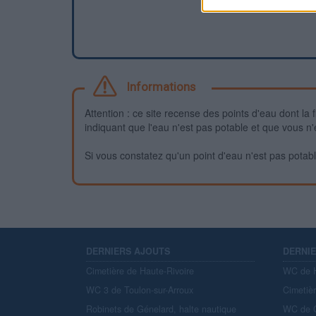
Informations
Attention : ce site recense des points d'eau dont la f
indiquant que l'eau n'est pas potable et que vous n'
Si vous constatez qu'un point d'eau n'est pas potable,
DERNIERS AJOUTS
DERNI
Cimetière de Haute-Rivoire
WC de H
WC 3 de Toulon-sur-Arroux
Cimetiè
Robinets de Génelard, halte nautique
WC de C