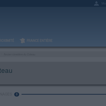
Mo
ROXIMITÉ
FRANCE ENTIÈRE
Ancien cimetière du Coteau
teau
NAGES
0