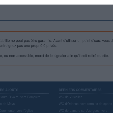
iabilité ne peut pas être garantie. Avant d'utiliser un point d'eau, vous 
enfreignez pas une propriété privée.
 ou non-accessible, merci de le signaler afin qu'il soit retiré du site.
ERS AJOUTS
DERNIERS COMMENTAIRES
aute-Rivoire, vers Pompiers
WC de Viricelles
re de Meys
WC d'Odenas, vers terrains de sports
uremonte, vers l'église
WC de Lamure-sur-Azergues, vers