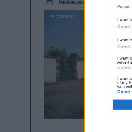
Repères visuels
Persona
I want t
Opted 
I want t
Opted 
I want 
Advertis
Opted 
I want t
of my P
was col
Opted 