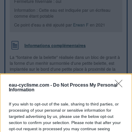
Fermeture hivernale : oui
Information : Cette eau est indiquée par un écriteau
comme étant potable
Ce point d'eau a été ajouté par
Erwan F
en 2021
Informations complémentaires
La "fontaine de la belette" réalisée dans un bloc de granit à
la forme d'un menhir surmontée d'une petite belette, est
implantée sur le bord d'une petite place à proximité de la
Mairie. D'après les explications d'un panneau touristique,
elle est alimentée par le réseau d'eau potable du village.
eau-cyclisme.com -
Do Not Process My Personal
Sur la D103 en provenance de Montchal, la place de la
Information
belette est implantée côté droit, face à l'intersection avec la
rue conduisant à l'église, et avant la Mairie qui est un peu
plus loin côté gauche.
If you wish to opt-out of the sale, sharing to third parties, or
processing of your personal or sensitive information for
targeted advertising by us, please use the below opt-out
Repères visuels
section to confirm your selection. Please note that after your
opt-out request is processed you may continue seeing