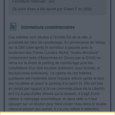
Fermeture hivernale : non
Ce point d'eau a été ajouté par
Erwan F
en 2022
Informations complémentaires
Ces toilettes sont situées à l'entrée Est de la ville, à
proximité de l'aire de covoiturage. En provenance de Violay,
sur la D60 juste après le carrefour à gauche avec le
boulevard des Frères Lumière fléché ''toutes directions''
(notamment celle d'Essertines-en-Donzy par la D103) on
verra sur la droite le parking de covoiturage puis les
installations d'un club bouliste (bâtiment, cour fermée, et
boulodromes extérieurs). La cabine de ces toilettes
publiques est implantée dans l'espace arboré après la cour
des boulistes et avant le parking d'un point tri. Elle est très
en retrait par rapport à la rue (nommée place de la Liberté)
et il n'y a pas d'allée directe qui la dessert. Il s'agit d'une
cabine à nettoyage automatique, et dans celle-ci il faut
appuyer sur un bouton pour faire couler l'eau dans le lavabo
(dans la plupart des autres, il y a une cellule à détection,
susceptible de tomber en panne).