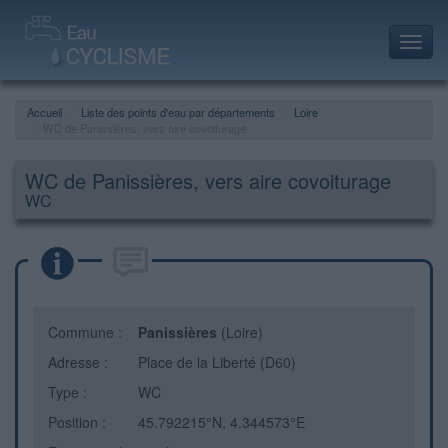
Toggl
navig
Accueil
Liste des points d'eau par départements
Loire
WC de Panissières, vers aire covoiturage
WC de Panissières, vers aire covoiturage
WC
Commune :
Panissières
(Loire)
Adresse :
Place de la Liberté (D60)
Type :
WC
Position :
45.792215°N, 4.344573°E