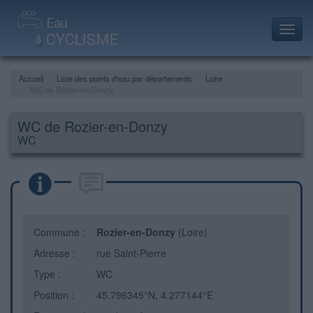
Toggl
navig
Accueil
Liste des points d'eau par départements
Loire
WC de Rozier-en-Donzy
WC de Rozier-en-Donzy
WC
Commune :
Rozier-en-Donzy
(Loire)
Adresse :
rue Saint-Pierre
Type :
WC
Position :
45.796345°N, 4.277144°E