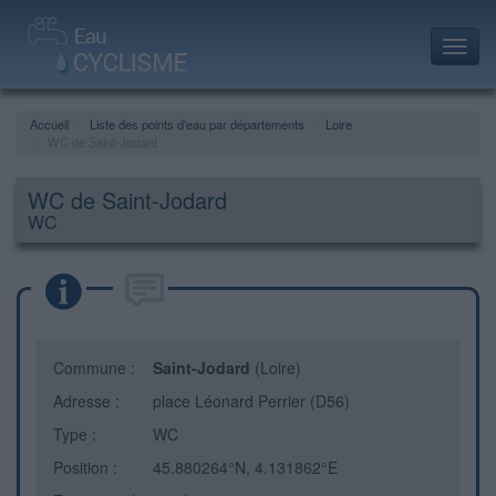
Toggl
navig
Accueil
Liste des points d'eau par départements
Loire
WC de Saint-Jodard
WC de Saint-Jodard
WC
Commune :
Saint-Jodard
(Loire)
Adresse :
place Léonard Perrier (D56)
Type :
WC
Position :
45.880264°N, 4.131862°E