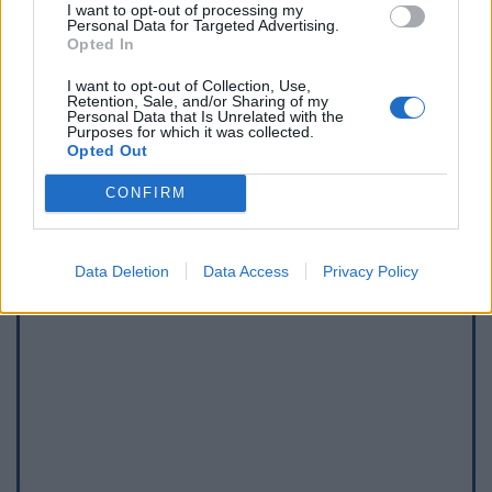
I want to opt-out of processing my
Personal Data for Targeted Advertising.
Afficher la carte
Opted In
I want to opt-out of Collection, Use,
Retention, Sale, and/or Sharing of my
Personal Data that Is Unrelated with the
Purposes for which it was collected.
Opted Out
CONFIRM
Data Deletion
Data Access
Privacy Policy