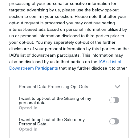
processing of your personal or sensitive information for
retrait par rapport à la porte d'entrée de la Mairie. N.B.: Si
targeted advertising by us, please use the below opt-out
l'on retourne au rond-point du Petit Pont et que l'on continue
section to confirm your selection. Please note that after your
tout droit, après avoir traversé la D53 on arrivera plus loin à
opt-out request is processed you may continue seeing
Ouches.
interest-based ads based on personal information utilized by
us or personal information disclosed to third parties prior to
Repères visuels
your opt-out. You may separately opt-out of the further
disclosure of your personal information by third parties on the
IAB’s list of downstream participants. This information may
also be disclosed by us to third parties on the
IAB’s List of
Downstream Participants
that may further disclose it to other
third parties.
Personal Data Processing Opt Outs
I want to opt-out of the Sharing of my
personal data.
Opted In
I want to opt-out of the Sale of my
Personal Data.
Opted In