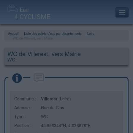
Toggl
navig
Accueil
Liste des points d'eau par départements
Loire
WC de Villerest, vers Mairie
WC de Villerest, vers Mairie
WC
Commune :
Villerest
(Loire)
Adresse :
Rue du Clos
Type :
WC
Position :
45.996344°N, 4.036678°E