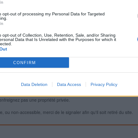
In
to opt-out of processing my Personal Data for Targeted
ing.
Signaler une erreur
In
o opt-out of Collection, Use, Retention, Sale, and/or Sharing
ersonal Data that Is Unrelated with the Purposes for which it
lected.
Out
CONFIRM
Data Deletion
Data Access
Privacy Policy
iabilité ne peut pas être garantie. Avant d'utiliser un point d'eau, vous 
enfreignez pas une propriété privée.
 ou non-accessible, merci de le signaler afin qu'il soit retiré du site.