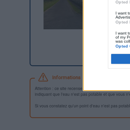
Opted 
I want 
Advertis
Opted 
I want t
of my P
was col
Opted 
Informations
Attention : ce site recense des points d'eau dont la f
indiquant que l'eau n'est pas potable et que vous n'
Si vous constatez qu'un point d'eau n'est pas potable,