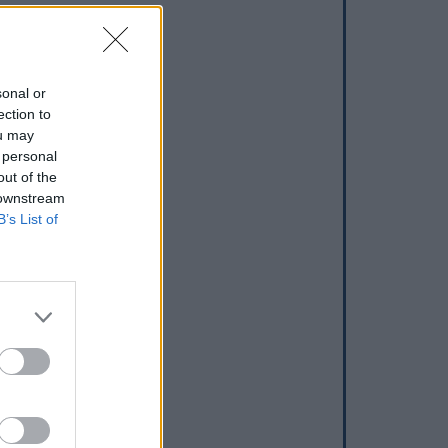
sonal or
ection to
ou may
 personal
out of the
 downstream
B’s List of