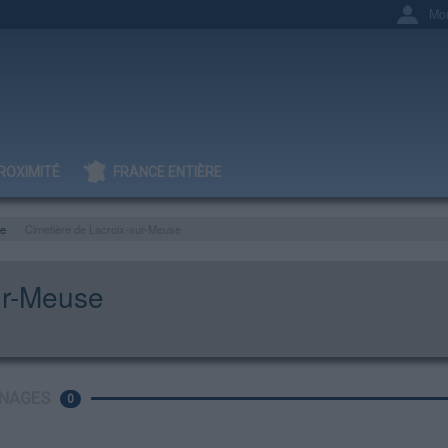
Mo
ROXIMITÉ
FRANCE ENTIÈRE
e
Cimetière de Lacroix-sur-Meuse
ur-Meuse
NAGES
0