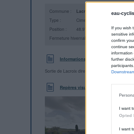
Commune :
Lacroix-sur-Meuse
(Meuse)
eau-cycli
Type :
Cimetière
If you wish 
Position :
48.972606°N, 5.516906°E
sensitive in
Fermeture hivernale : oui
confirm you
continue se
information 
Informations complémentaires
further disc
participants
Sortie de Lacroix direction Lamorville
Downstream 
Repères visuels
Persona
I want t
Opted 
I want t