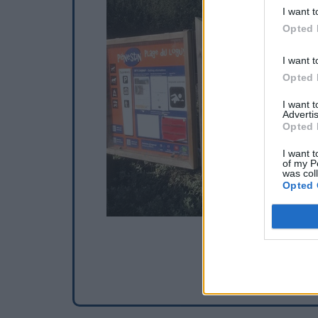
I want t
Opted 
I want t
Opted 
I want 
Advertis
Opted 
I want t
of my P
was col
Opted 