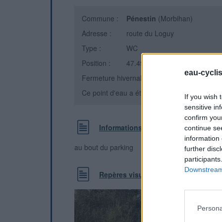
Commune :
Pénestin
(Morbihan)
Adresse :
route du Loguy
Type :
WC
Position :
47.490601°N, -2.496505°E
eau-cycli
Fermeture hivernale : information inconnue
Ce point d'eau a été ajouté par
Pierre-yves 
If you wish 
sensitive in
confirm you
Informations complémentaires
continue se
information 
au bout du parking
further disc
participants
Downstream 
Repères visuels
Persona