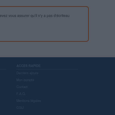
devez vous assurer qu'il n'y a pas d'écriteau
ACCES RAPIDE
Derniers ajouts
Mon compte
Contact
F.A.Q.
Mentions légales
CGU