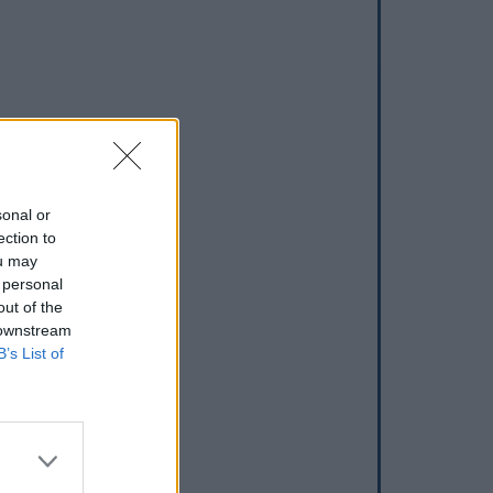
sonal or
ection to
ou may
 personal
out of the
 downstream
B’s List of