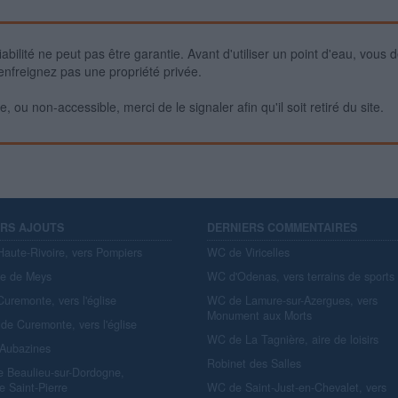
iabilité ne peut pas être garantie. Avant d'utiliser un point d'eau, vous 
enfreignez pas une propriété privée.
 ou non-accessible, merci de le signaler afin qu'il soit retiré du site.
ERS AJOUTS
DERNIERS COMMENTAIRES
aute-Rivoire, vers Pompiers
WC de Viricelles
re de Meys
WC d'Odenas, vers terrains de sports
uremonte, vers l'église
WC de Lamure-sur-Azergues, vers
Monument aux Morts
de Curemonte, vers l'église
WC de La Tagnière, aire de loisirs
'Aubazines
Robinet des Salles
e Beaulieu-sur-Dordogne,
e Saint-Pierre
WC de Saint-Just-en-Chevalet, vers