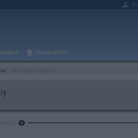
Mo
ROXIMITÉ
FRANCE ENTIÈRE
ihan
WC de la plage du Loguy
uy
NAGES
0