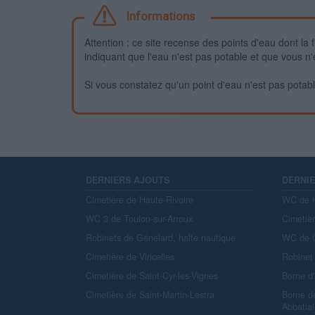
Informations
Attention : ce site recense des points d'eau dont la f
indiquant que l'eau n'est pas potable et que vous n'
Si vous constatez qu'un point d'eau n'est pas potable,
DERNIERS AJOUTS
DERNI
Cimetière de Haute-Rivoire
WC de H
WC 3 de Toulon-sur-Arroux
Cimetiè
Robinets de Génelard, halte nautique
WC de C
Cimetière de Viricelles
Robinet 
Cimetière de Saint-Cyr-les-Vignes
Borne d
Cimetière de Saint-Martin-Lestra
Borne d
Abbatial