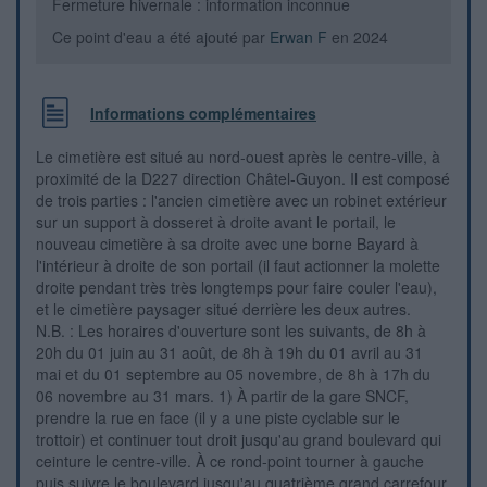
Fermeture hivernale : information inconnue
Ce point d'eau a été ajouté par
Erwan F
en 2024
Informations complémentaires
Le cimetière est situé au nord-ouest après le centre-ville, à
proximité de la D227 direction Châtel-Guyon. Il est composé
de trois parties : l'ancien cimetière avec un robinet extérieur
sur un support à dosseret à droite avant le portail, le
nouveau cimetière à sa droite avec une borne Bayard à
l'intérieur à droite de son portail (il faut actionner la molette
droite pendant très très longtemps pour faire couler l'eau),
et le cimetière paysager situé derrière les deux autres.
N.B. : Les horaires d'ouverture sont les suivants, de 8h à
20h du 01 juin au 31 août, de 8h à 19h du 01 avril au 31
mai et du 01 septembre au 05 novembre, de 8h à 17h du
06 novembre au 31 mars. 1) À partir de la gare SNCF,
prendre la rue en face (il y a une piste cyclable sur le
trottoir) et continuer tout droit jusqu'au grand boulevard qui
ceinture le centre-ville. À ce rond-point tourner à gauche
puis suivre le boulevard jusqu'au quatrième grand carrefour