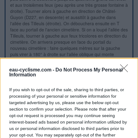
et aux troisièmes feux (peu après une très grosse fontaine à
droite). Tourner alors à gauche en direction de Châtel-
Guyon (D227, en descente) et aussitôt à gauche dans
l'allée des Tilleuls (étroite). On débouchera ensuite en T
face au portail de l'ancien cimetière. Si on a loupé l'allée des
Tilleuls, tourner à gauche aux feux tricolores en direction du
cimetière. On arrivera presque en face du portail du
nouveau cimetière : faire quelques mètres sur la gauche
puis virer à 180° à droite sur l'allée oblique qui monte
jusqu'au portail. 2) Sur la D227 en provenance de Châtel-
Guyon (bandes cyclables), au rond-point avec la D446,
eau-cyclisme.com -
Do Not Process My Personal
prendre la deuxième sortie en face (D227 Riom centre) et
Information
tourner aussitôt à droite dans la rue des Charmettes longée
par une bande cyclable jusqu'au début du mur foncé du
If you wish to opt-out of the sale, sharing to third parties, or
nouveau cimetière (au rond-point entre temps, prendre la
processing of your personal or sensitive information for
troisième sortie). Continuer jusqu'au portail de l'ancien
targeted advertising by us, please use the below opt-out
cimetière sis au numéro 26 pour trouver le robinet dont
section to confirm your selection. Please note that after your
l'eau coule dès qu'on l'actionne. P.S. : À vélo on peut
tourner à gauche à contresens dans l'allée des Tilleuls pour
opt-out request is processed you may continue seeing
rejoindre la D227.
interest-based ads based on personal information utilized by
us or personal information disclosed to third parties prior to
your opt-out. You may separately opt-out of the further