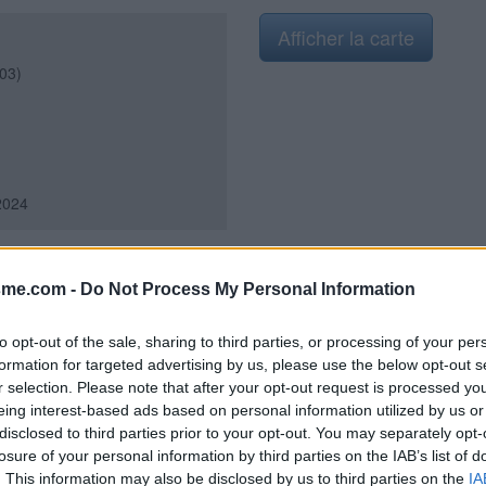
Afficher la carte
303)
2024
sme.com -
Do Not Process My Personal Information
de la sortie du village sur la
Saint-Flour-l'Étang sur la D303,
to opt-out of the sale, sharing to third parties, or processing of your per
e dans le village : la D7 arrive de
formation for targeted advertising by us, please use the below opt-out s
our continuer dans le prolongement
r selection. Please note that after your opt-out request is processed y
tinue tout droit en direction de
eing interest-based ads based on personal information utilized by us or
roite. Donc tourner à droite et
disclosed to third parties prior to your opt-out. You may separately opt-
lonnée oblique à gauche et
losure of your personal information by third parties on the IAB’s list of
il du cimetière (à peine visible
. This information may also be disclosed by us to third parties on the
IA