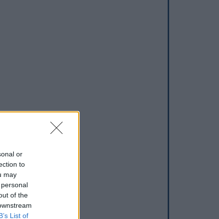
sonal or
ection to
ou may
 personal
out of the
 downstream
B’s List of