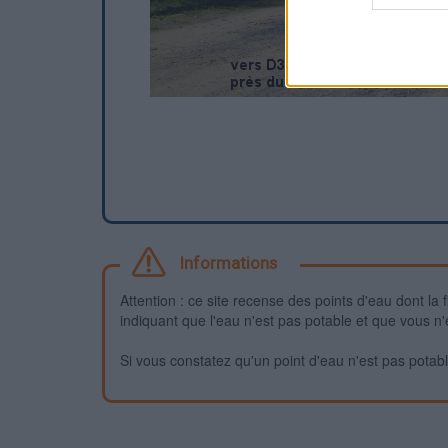
Informations
Attention : ce site recense des points d'eau dont la f
indiquant que l'eau n'est pas potable et que vous n'
Si vous constatez qu'un point d'eau n'est pas potable,