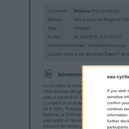
Commune :
Trézioux
(Puy-de-Dôme)
Adresse :
Vers la route de Bongheat (D
Type :
Cimetière
Position :
45.722496°N, 3.467659°E
Fermeture hivernale : information inconnue
Ce point d'eau a été ajouté par
Erwan F
en 
Informations complémentaires
eau-cycli
Le cimetière se trouve au bout d'une allée près 
D303 direction Bongheat. 1) En provenance de 
If you wish 
celle-ci rejoint la D7 à laquelle elle se superpos
sensitive in
Courpière de la droite et fait un angle droit p
confirm you
de la D303. Puis plus loin, tandis que la D7 con
continue se
Sugères, la D303 se sépare d'elle et tourne à d
information 
juste après ce carrefour, prendre l'allée gravil
further disc
parcourir 90 mètres pour arriver devant le porta
participants