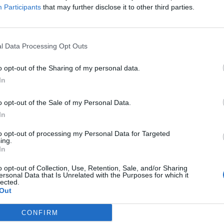
e cette allée en cul-de-sac. Le
Participants
that may further disclose it to other third parties.
 du portail, près du buisson. 2)
 après le panneau de début de
 gravillonnée qui dessert le
Signaler une erreur
l Data Processing Opt Outs
o opt-out of the Sharing of my personal data.
In
o opt-out of the Sale of my Personal Data.
In
to opt-out of processing my Personal Data for Targeted
ing.
In
o opt-out of Collection, Use, Retention, Sale, and/or Sharing
ersonal Data that Is Unrelated with the Purposes for which it
lected.
Out
CONFIRM