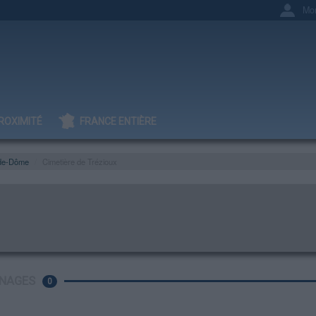
Mo
ROXIMITÉ
FRANCE ENTIÈRE
de-Dôme
Cimetière de Trézioux
NAGES
0