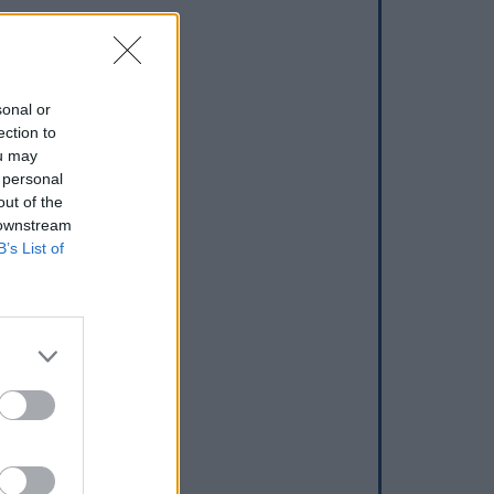
sonal or
ection to
ou may
 personal
out of the
 downstream
B’s List of