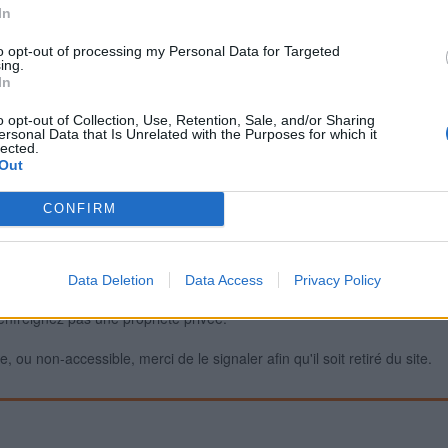
In
to opt-out of processing my Personal Data for Targeted
ing.
Signaler une erreur
In
o opt-out of Collection, Use, Retention, Sale, and/or Sharing
ersonal Data that Is Unrelated with the Purposes for which it
lected.
Out
CONFIRM
Data Deletion
Data Access
Privacy Policy
iabilité ne peut pas être garantie. Avant d'utiliser un point d'eau, vous 
enfreignez pas une propriété privée.
 ou non-accessible, merci de le signaler afin qu'il soit retiré du site.