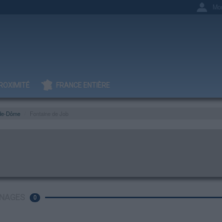
Mo
ROXIMITÉ
FRANCE ENTIÈRE
de-Dôme
Fontaine de Job
NAGES
0