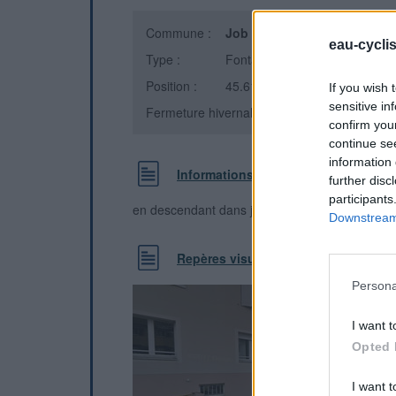
Commune :
Job
(Puy-de-Dôme)
eau-cycli
Type :
Fontaine
Position :
45.616536°N, 3.745893°E
If you wish 
sensitive in
Fermeture hivernale : information inconnue
confirm you
continue se
information 
Informations complémentaires
further disc
participants
en descendant dans job
Downstream 
Repères visuels
Persona
I want t
Opted 
I want t