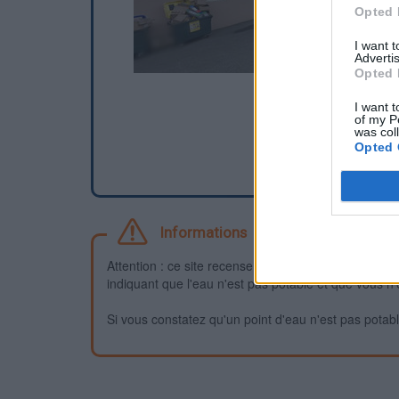
Opted 
I want 
Advertis
Opted 
I want t
of my P
was col
Opted 
Informations
Attention : ce site recense des points d'eau dont la f
indiquant que l'eau n'est pas potable et que vous n'
Si vous constatez qu'un point d'eau n'est pas potable,