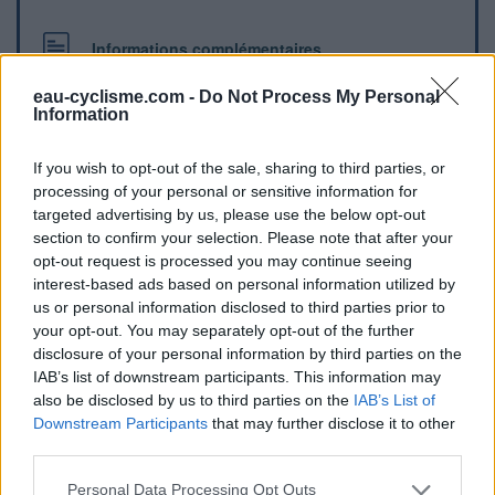
Informations complémentaires
Une borne se trouve au centre du village, sur le côté de la
eau-cyclisme.com -
Do Not Process My Personal
place du village, à proximité du café Sola.
Information
If you wish to opt-out of the sale, sharing to third parties, or
Repères visuels
processing of your personal or sensitive information for
targeted advertising by us, please use the below opt-out
section to confirm your selection. Please note that after your
opt-out request is processed you may continue seeing
interest-based ads based on personal information utilized by
us or personal information disclosed to third parties prior to
your opt-out. You may separately opt-out of the further
disclosure of your personal information by third parties on the
IAB’s list of downstream participants. This information may
Afficher la carte
also be disclosed by us to third parties on the
IAB’s List of
Downstream Participants
that may further disclose it to other
third parties.
Personal Data Processing Opt Outs