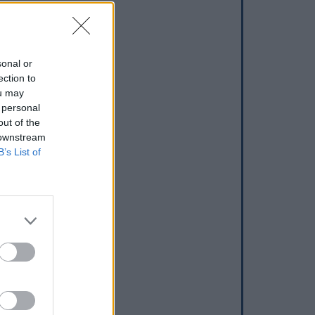
sonal or
ection to
ou may
 personal
out of the
 downstream
B’s List of