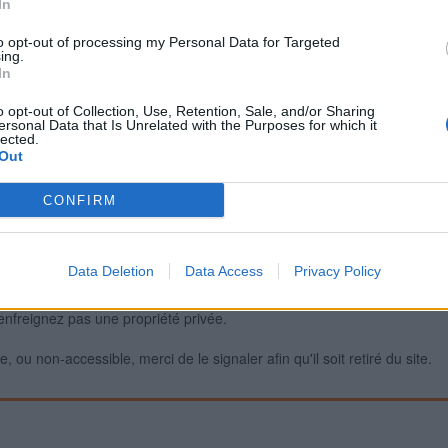
In
to opt-out of processing my Personal Data for Targeted
ing.
Signaler une erreur
In
o opt-out of Collection, Use, Retention, Sale, and/or Sharing
ersonal Data that Is Unrelated with the Purposes for which it
lected.
Out
CONFIRM
Data Deletion
Data Access
Privacy Policy
iabilité ne peut pas être garantie. Avant d'utiliser un point d'eau, vous 
enfreignez pas une propriété privée.
 ou non-accessible, merci de le signaler afin qu'il soit retiré du site.