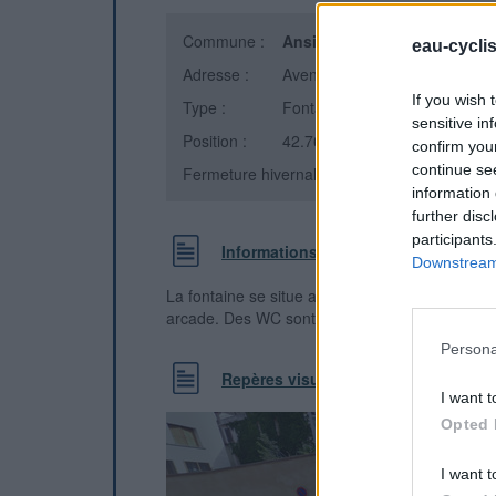
Commune :
Ansignan
(Pyrénées-Oriental
eau-cycli
Adresse :
Avenue de l'Hôtel de Ville
If you wish 
Type :
Fontaine
sensitive in
Position :
42.760255°N, 2.516523°E
confirm you
continue se
Fermeture hivernale : information inconnue
information 
further disc
participants
Informations complémentaires
Downstream 
La fontaine se situe au centre du village, face à
arcade. Des WC sont également à disposition.
Persona
Repères visuels
I want t
Opted 
I want t