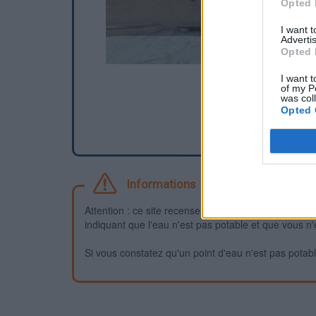
Opted 
I want 
Advertis
Opted 
I want t
of my P
was col
Opted 
Informations
Attention : ce site recense des points d'eau dont la f
indiquant que l'eau n'est pas potable et que vous n'
Si vous constatez qu'un point d'eau n'est pas potable,