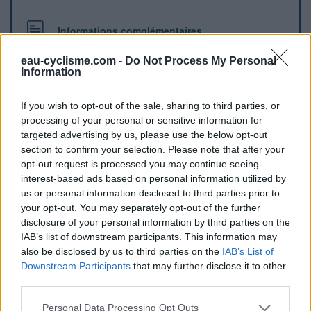
Informations complémentaires
Une borne se trouve sur la rue derrière la mairie, en plein
eau-cyclisme.com -
Do Not Process My Personal
centre du village.
Information
If you wish to opt-out of the sale, sharing to third parties, or
Repères visuels
processing of your personal or sensitive information for
targeted advertising by us, please use the below opt-out
section to confirm your selection. Please note that after your
opt-out request is processed you may continue seeing
interest-based ads based on personal information utilized by
us or personal information disclosed to third parties prior to
your opt-out. You may separately opt-out of the further
disclosure of your personal information by third parties on the
IAB’s list of downstream participants. This information may
Afficher la carte
also be disclosed by us to third parties on the
IAB’s List of
Downstream Participants
that may further disclose it to other
third parties.
Personal Data Processing Opt Outs