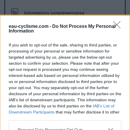
Informations complémentaires
Une borne verte se trouve sur le parking du col de la Croix
eau-cyclisme.com -
Do Not Process My Personal
Régis, le long de la route.
Information
If you wish to opt-out of the sale, sharing to third parties, or
Repères visuels
processing of your personal or sensitive information for
targeted advertising by us, please use the below opt-out
section to confirm your selection. Please note that after your
opt-out request is processed you may continue seeing
interest-based ads based on personal information utilized by
us or personal information disclosed to third parties prior to
your opt-out. You may separately opt-out of the further
disclosure of your personal information by third parties on the
IAB’s list of downstream participants. This information may
Afficher la carte
also be disclosed by us to third parties on the
IAB’s List of
Downstream Participants
that may further disclose it to other
third parties.
Personal Data Processing Opt Outs