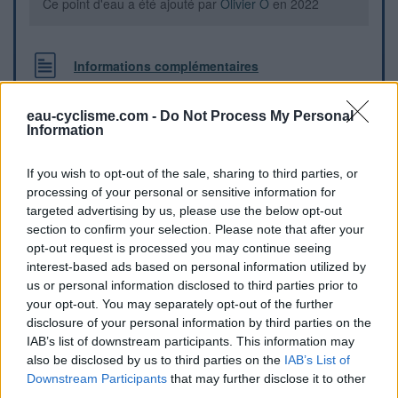
Ce point d'eau a été ajouté par
Olivier O
en 2022
Informations complémentaires
En face de l'église.
eau-cyclisme.com -
Do Not Process My Personal
Information
Repères visuels
If you wish to opt-out of the sale, sharing to third parties, or
processing of your personal or sensitive information for
targeted advertising by us, please use the below opt-out
section to confirm your selection. Please note that after your
opt-out request is processed you may continue seeing
interest-based ads based on personal information utilized by
us or personal information disclosed to third parties prior to
your opt-out. You may separately opt-out of the further
disclosure of your personal information by third parties on the
IAB’s list of downstream participants. This information may
also be disclosed by us to third parties on the
IAB’s List of
Downstream Participants
that may further disclose it to other
third parties.