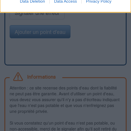
Data Deletion
Data Access
Privacy Policy
Signaler une erreur
Ajouter un point d'eau
Informations
Attention : ce site recense des points d'eau dont la fiabilité
ne peut pas être garantie. Avant d'utiliser un point d'eau,
vous devez vous assurer qu'il n'y a pas d'écriteau indiquant
que l'eau n'est pas potable et que vous n'enfreignez pas
une propriété privée.
Si vous constatez qu'un point d'eau n'est pas potable, ou
non-accessible, merci de le signaler afin qu'il soit retiré du