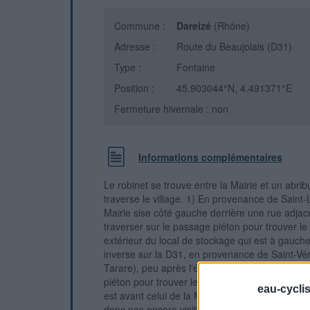
Commune :
Dareizé
(Rhône)
Adresse :
Route du Beaujolais (D31)
Type :
Fontaine
Position :
45.903044°N, 4.491371°E
Fermeture hivernale : non
Informations complémentaires
Le robinet se trouve entre la Mairie et un abri
traverse le village. 1) En provenance de Saint-
Mairie sise côté gauche derrière une rue adjace
traverser sur le passage piéton pour trouver le 
extérieur du local de stockage qui est à gauche
inverse sur la D31, en provenance de Saint-Vér
Tarare), peu après l'église érigée côté droit, s
piéton pour trouver le robinet sur le petit bâtim
eau-cycli
est avant celui de la Mairie (en L et dont l'entr
donc pas encore visible).