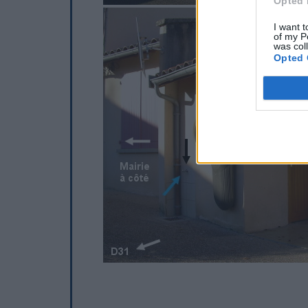
Opted 
I want t
of my P
was col
Opted 