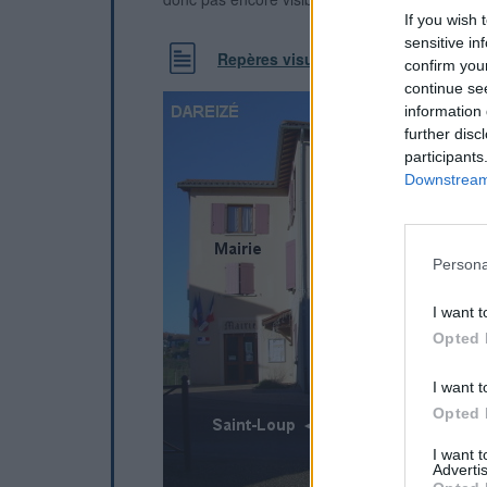
If you wish 
sensitive in
Repères visuels
confirm you
continue se
information 
further disc
participants
Downstream 
Persona
I want t
Opted 
I want t
Opted 
I want 
Advertis