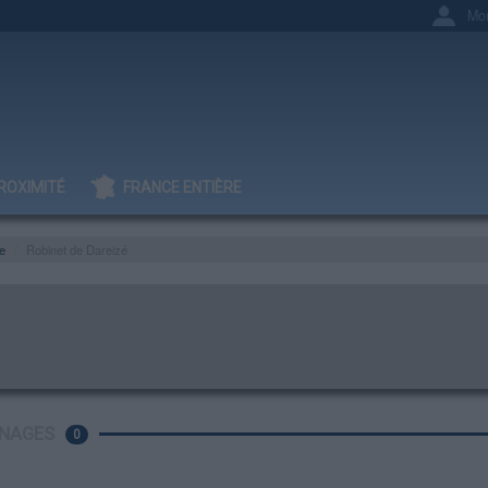
Mo
ROXIMITÉ
FRANCE ENTIÈRE
e
Robinet de Dareizé
NAGES
0