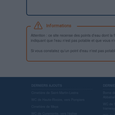
Informations
Attention : ce site recense des points d'eau dont la f
indiquant que l'eau n'est pas potable et que vous n'
Si vous constatez qu'un point d'eau n'est pas potable,
DERNIERS AJOUTS
DERNI
Cimetière de Saint-Martin-Lestra
Borne d
Abbatial
WC de Haute-Rivoire, vers Pompiers
WC de S
Cimetière de Meys
tramwa
WC de Curemonte, vers l'église