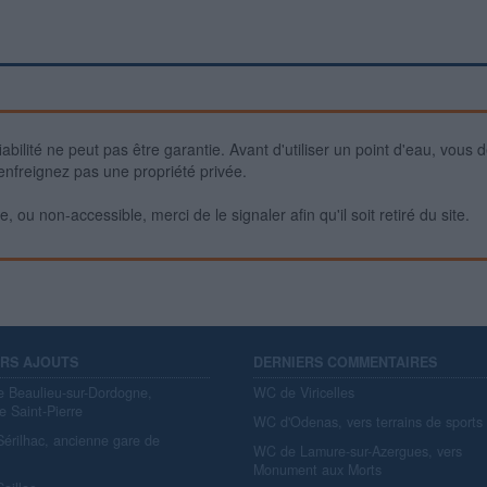
iabilité ne peut pas être garantie. Avant d'utiliser un point d'eau, vous 
enfreignez pas une propriété privée.
 ou non-accessible, merci de le signaler afin qu'il soit retiré du site.
ERS AJOUTS
DERNIERS COMMENTAIRES
e Beaulieu-sur-Dordogne,
WC de Viricelles
e Saint-Pierre
WC d'Odenas, vers terrains de sports
érilhac, ancienne gare de
WC de Lamure-sur-Azergues, vers
y
Monument aux Morts