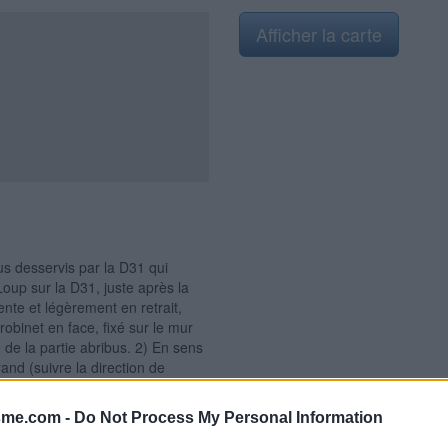
Afficher la carte
bus desservis par la D31 qui
Loup sur la D31, juste après la
nte et légèrement en retrait,
robinet en face, fixé sur le mur
 de la partie abribus. 2) En sens
and (suivre la direction de
'arrêter au niveau du passage
ent qui comporte l'abribus et qui
sme.com -
Do Not Process My Personal Information
ée est en retrait dans le creux