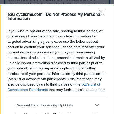
direction de Régnié-Durette et de la D9, dans ce cas tourner
ensuite dans la première à gauche puis aussitôt à droite sur
l'aire camping-car.
eau-cyclisme.com -
Do Not Process My Personal
Information
Repères visuels
If you wish to opt-out of the sale, sharing to third parties, or
processing of your personal or sensitive information for
targeted advertising by us, please use the below opt-out
section to confirm your selection. Please note that after your
opt-out request is processed you may continue seeing
interest-based ads based on personal information utilized by
us or personal information disclosed to third parties prior to
your opt-out. You may separately opt-out of the further
disclosure of your personal information by third parties on the
IAB’s list of downstream participants. This information may
also be disclosed by us to third parties on the
IAB’s List of
Downstream Participants
that may further disclose it to other
third parties.
Personal Data Processing Opt Outs