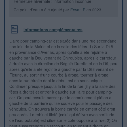
Fermeture hivernale : information inconnue
Ce point d'eau a été ajouté par
Erwan F
en 2023
Informations complémentaires
L'aire pour camping-car est située dans une rue secondaire,
non loin de la Mairie et de la salle des fêtes. 1) Sur la D18
en provenance d'Avenas, après qu'elle a été rejointe à
gauche par la D86 venant de Chiroubles, après le carrefour
à droite avec la direction de Régnié-Durette et de la D9, peu
après qu'elle a été rejointe à gauche par la D68 venant de
Fleurie, au sortir d'une courbe à droite, tourner à droite
dans la rue étroite dont le début est en sens unique.
Continuer presque jusqu'à la fin de la rue (il y a la salle des
fêtes à droite) et entrer à gauche sur l'aire pour camping-
car. On peut ensuite passer par le cheminement piéton à
gauche de la barrière qui se soulève pour le passage des
véhicules. On trouvera la borne carrée en ciment côté droit
peu après. Le robinet fileté (celui qui délivre avec certitude
de l'eau potable) est situé sur le côté opposé à la rue. 2) On
peut aussi prendre un raccourci en tournant à droite en