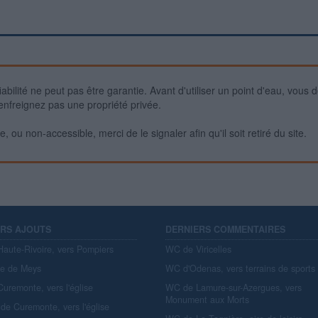
iabilité ne peut pas être garantie. Avant d'utiliser un point d'eau, vous 
enfreignez pas une propriété privée.
 ou non-accessible, merci de le signaler afin qu'il soit retiré du site.
ERS AJOUTS
DERNIERS COMMENTAIRES
aute-Rivoire, vers Pompiers
WC de Viricelles
re de Meys
WC d'Odenas, vers terrains de sports
uremonte, vers l'église
WC de Lamure-sur-Azergues, vers
Monument aux Morts
de Curemonte, vers l'église