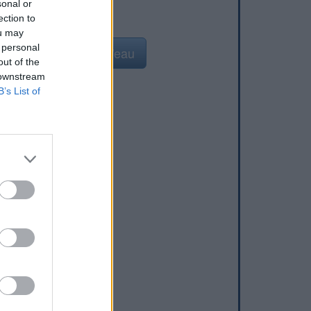
sonal or
ection to
ou may
 personal
Ajouter un point d'eau
out of the
 downstream
B’s List of