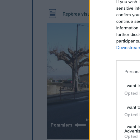
If you wish 
sensitive in
Repères visuels
confirm you
continue se
information 
further disc
participants
Downstream 
Persona
I want t
Opted 
I want t
Opted 
I want 
Advertis
Opted 