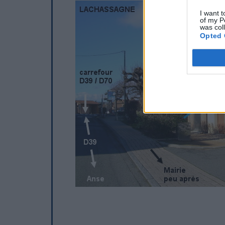
I want t
of my P
was col
Opted 