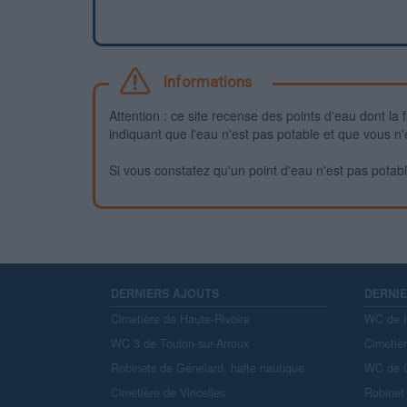
Informations
Attention : ce site recense des points d'eau dont la f
indiquant que l'eau n'est pas potable et que vous n'
Si vous constatez qu'un point d'eau n'est pas potable,
DERNIERS AJOUTS
DERNI
Cimetière de Haute-Rivoire
WC de H
WC 3 de Toulon-sur-Arroux
Cimetiè
Robinets de Génelard, halte nautique
WC de C
Cimetière de Viricelles
Robinet 