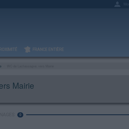
Mo
ROXIMITÉ
FRANCE ENTIÈRE
e
WC de Lachassagne, vers Mairie
rs Mairie
NAGES
0