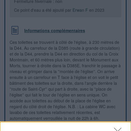
Fermeture hivernale : non
Ce point d'eau a été ajouté par
Erwan F
en 2023
Informations complémentaires
Ces toilettes se trouvent à côté de l'église, à 230 mètres de
la D44. Au carrefour de la D385 (route à grande circulation)
et de la D44, prendre la D44 en direction du col de la Croix
Montmain, et 60 mètres plus loin, devant le Monument aux
Morts, tourner à droite dans la D385E, franchir le passage à
niveau et grimper dans la ''montée de l'église''. On arrive
ensuite à un carrefour en T face à l'église et on voit le petit
bâtiment des toilettes sur la droite, dans l'angle derrière la
''route de Saint-Cyr'' qui part à droite, avec la ''place de
l'église'' qui fait le tour de l'église en sens unique. On
accède aux toilettes au début de la place de l'église en
regard du côté droit de l'église. N.B. : La cabine WC avec
lavabo de ces toilettes relativement récentes, est
automatiquement verrouillée la nuit de 22h à 6h.