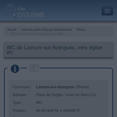
Toggl
navig
Accueil
Liste des points d'eau par départements
Rhône
WC de Lamure-sur-Azergues, vers église
WC de Lamure-sur-Azergues, vers église
WC
Commune :
Lamure-sur-Azergues
(Rhône)
Adresse :
Place de l'église / route de Saint-Cyr
Type :
WC
Position :
46.061649°N, 4.493269°E