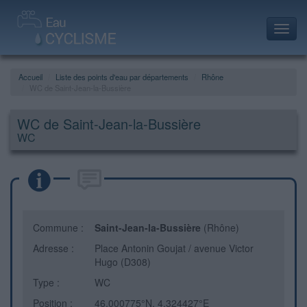
Toggl
navig
Accueil
Liste des points d'eau par départements
Rhône
WC de Saint-Jean-la-Bussière
WC de Saint-Jean-la-Bussière
WC
Commune :
Saint-Jean-la-Bussière
(Rhône)
Adresse :
Place Antonin Goujat / avenue Victor
Hugo (D308)
Type :
WC
Position :
46.000775°N, 4.324427°E