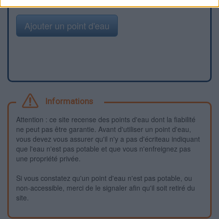
Ajouter un point d'eau
Informations
Attention : ce site recense des points d'eau dont la fiabilité
ne peut pas être garantie. Avant d'utiliser un point d'eau,
vous devez vous assurer qu'il n'y a pas d'écriteau indiquant
que l'eau n'est pas potable et que vous n'enfreignez pas
une propriété privée.
Si vous constatez qu'un point d'eau n'est pas potable, ou
non-accessible, merci de le signaler afin qu'il soit retiré du
site.