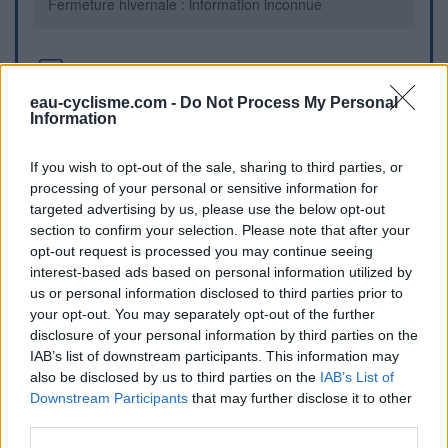
Fermeture hivernale : information inconnue
Informations complémentaires
eau-cyclisme.com -
Do Not Process My Personal
Le long de la voie verte et de l'anneau tournant autour du
Information
stade, il y a des toilettes publiques.
If you wish to opt-out of the sale, sharing to third parties, or
Repères visuels
processing of your personal or sensitive information for
targeted advertising by us, please use the below opt-out
section to confirm your selection. Please note that after your
opt-out request is processed you may continue seeing
interest-based ads based on personal information utilized by
us or personal information disclosed to third parties prior to
your opt-out. You may separately opt-out of the further
disclosure of your personal information by third parties on the
IAB’s list of downstream participants. This information may
also be disclosed by us to third parties on the
IAB’s List of
Afficher la carte
Downstream Participants
that may further disclose it to other
third parties.