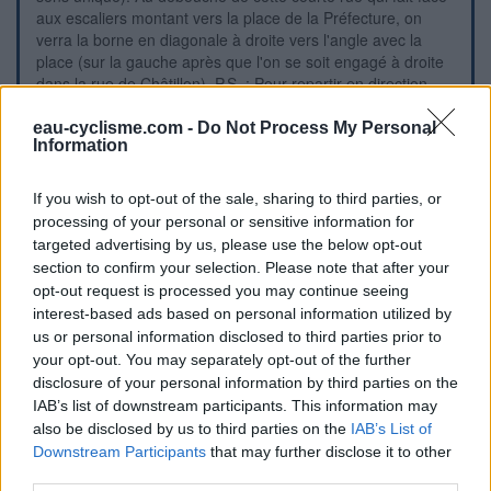
aux escaliers montant vers la place de la Préfecture, on
verra la borne en diagonale à droite vers l'angle avec la
place (sur la gauche après que l'on se soit engagé à droite
dans la rue de Châtillon). P.S. : Pour repartir en direction
d'Hurigny (D82) : continuer rue de Châtillon, au débouché
tourner à droite, aux feux juste après tourner à gauche dans
eau-cyclisme.com -
Do Not Process My Personal
Information
la D906 en bord de Saône et suivre la direction du Centre
Hospitalier (au premier rond-point on quitte la D906, et sur
une partie de l'itinéraire il y a une bande cyclable).
If you wish to opt-out of the sale, sharing to third parties, or
processing of your personal or sensitive information for
targeted advertising by us, please use the below opt-out
Repères visuels
section to confirm your selection. Please note that after your
opt-out request is processed you may continue seeing
interest-based ads based on personal information utilized by
us or personal information disclosed to third parties prior to
your opt-out. You may separately opt-out of the further
disclosure of your personal information by third parties on the
IAB’s list of downstream participants. This information may
also be disclosed by us to third parties on the
IAB’s List of
Downstream Participants
that may further disclose it to other
third parties.