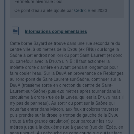
Fermeture hivernale : oui
Ce point d'eau a été ajouté par
Cedric B
en 2020
Informations complémentaires
Cette borne Bayard se trouve dans une rue secondaire du
centre-ville, à 60 mètres de la D906 (ex-RN6) qui longe la
Saône à cet endroit non loin du pont Saint-Laurent (et donc
du carrefour avec la D1079). N.B.: Il faut actionner la
molette droite d'arrière en avant pendant longtemps pour
faire couler l'eau. Sur la D68A en provenance de Replonges
au rond-point de Saint-Laurent-sur-Saône, continuer sur la
D68A (troisième sortie en direction du centre de Saint-
Laurent-sur-Saône) puis 420 mètres après tourner dans la
cinquième à droite (rue de la Levée, qui est la D1079 mais il
n'y pas de panneau). Au sortir du pont sur la Saône qui
nous fait entrer dans Mâcon, aux feux tricolores traverser
puis prendre sur la droite le trottoir de gauche de la D906
(route à très grande circulation) pour parcourir les 150
mètres jusqu'à la deuxième rue à gauche (rue de l'Épée, en
sens unique). Au débouché de cette courte rue qui fait face