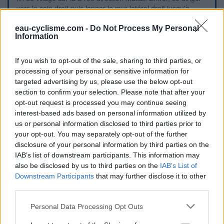
vers le coin droit puis longer le mur latéral droit jusqu'à
arriver vers le robinet par des allées sablonneuses et
gravillonnées.
eau-cyclisme.com -
Do Not Process My Personal
Information
Repères visuels
If you wish to opt-out of the sale, sharing to third parties, or
processing of your personal or sensitive information for
targeted advertising by us, please use the below opt-out
section to confirm your selection. Please note that after your
opt-out request is processed you may continue seeing
interest-based ads based on personal information utilized by
us or personal information disclosed to third parties prior to
your opt-out. You may separately opt-out of the further
disclosure of your personal information by third parties on the
IAB’s list of downstream participants. This information may
also be disclosed by us to third parties on the
IAB’s List of
Downstream Participants
that may further disclose it to other
third parties.
Personal Data Processing Opt Outs