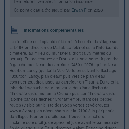
Fermeture hivernale : information inconnue
Ce point d'eau a été ajouté par
Erwan F
en 2026
Informations complémentaires
Le cimetière est implanté côté droit à la sortie du village sur
la D196 en direction de Maltat. Le robinet est à l'intérieur du
cimetière, au milieu du mur latéral droit (à 75 mètres du
portail). En provenance de Diou sur la Voie Verte (à prendre
à gauche au niveau du carrefour D480 / D979) qui arrive à
Bourbon-Lancy (quitter la Voie Verte en suivant le fléchage
''Bourbon-Lancy, plan d'eau'' puis vers ce plan d'eau
continuer tout droit jusqu'au carrefour en T sur la D973 et là
faire droite/gauche pour trouver la deuxième flèche de
l'itinéraire cyclo menant à Cronat) puis sur l'itinéraire cyclo
jalonné par des flèches ''Cronat'' empruntant des petites
routes (visible sur le site des voies vertes et véloroutes
www.af3v.org), on débouchera sur la D196 à la périphérie
du village. Tourner à droite pour trouver le cimetière
implanté côté droit juste après, et juste avant le panneau de
fin de village sur la D196 direction Maltat. Entrer, se diriger