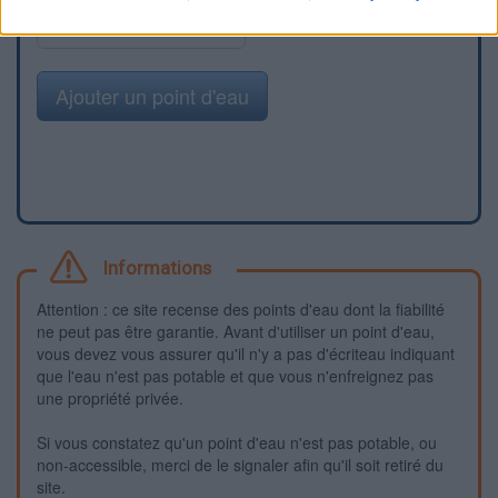
Signaler une erreur
Ajouter un point d'eau
Informations
Attention : ce site recense des points d'eau dont la fiabilité
ne peut pas être garantie. Avant d'utiliser un point d'eau,
vous devez vous assurer qu'il n'y a pas d'écriteau indiquant
que l'eau n'est pas potable et que vous n'enfreignez pas
une propriété privée.
Si vous constatez qu'un point d'eau n'est pas potable, ou
non-accessible, merci de le signaler afin qu'il soit retiré du
site.