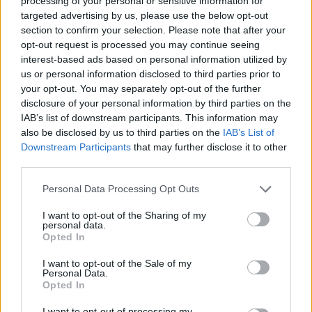
processing of your personal or sensitive information for
mètres) en direction du cimetière (la flèche est orientée face
targeted advertising by us, please use the below opt-out
au sens opposé) et rouler tout droit jusqu'au cimetière
section to confirm your selection. Please note that after your
implanté côté droit après l'intersection avec une petite route.
opt-out request is processed you may continue seeing
interest-based ads based on personal information utilized by
us or personal information disclosed to third parties prior to
Repères visuels
your opt-out. You may separately opt-out of the further
disclosure of your personal information by third parties on the
IAB’s list of downstream participants. This information may
also be disclosed by us to third parties on the
IAB’s List of
Downstream Participants
that may further disclose it to other
third parties.
Personal Data Processing Opt Outs
I want to opt-out of the Sharing of my
personal data.
Opted In
I want to opt-out of the Sale of my
Personal Data.
Opted In
I want to opt-out of processing my