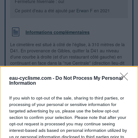
Fermeture hivernale : oui
Ce point d'eau a été ajouté par
Erwan F
en 2021
Informations complémentaires
Le cimetière est situé à côté de l'église, à 310 mètres de la
D41. En provenance de Gibles, quitter la D41 au niveau
d'une courbe à droite (et d'un restaurant côté gauche) en
continuant en face dans la ''rue Centrale'' (direction lieu-dit
Nurux). Plus loin on verra l'église sur la droite, et à gauche
légèrement décalé le cimetière au début de la route qui fait
eau-cyclisme.com -
Do Not Process My Personal
suite à la rue Centrale. Le robinet est à l'intérieur du
Information
cimetière, à gauche du portail, derrière l'arrondi du mur.
If you wish to opt-out of the sale, sharing to third parties, or
Repères visuels
processing of your personal or sensitive information for
targeted advertising by us, please use the below opt-out
section to confirm your selection. Please note that after your
opt-out request is processed you may continue seeing
interest-based ads based on personal information utilized by
us or personal information disclosed to third parties prior to