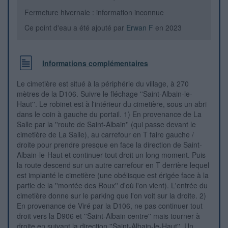
Fermeture hivernale : information inconnue
Ce point d'eau a été ajouté par
Erwan F
en 2023
Informations complémentaires
Le cimetière est situé à la périphérie du village, à 270
mètres de la D106. Suivre le fléchage ''Saint-Albain-le-
Haut''. Le robinet est à l'intérieur du cimetière, sous un abri
dans le coin à gauche du portail. 1) En provenance de La
Salle par la ''route de Saint-Albain'' (qui passe devant le
cimetière de La Salle), au carrefour en T faire gauche /
droite pour prendre presque en face la direction de Saint-
Albain-le-Haut et continuer tout droit un long moment. Puis
la route descend sur un autre carrefour en T derrière lequel
est implanté le cimetière (une obélisque est érigée face à la
partie de la ''montée des Roux'' d'où l'on vient). L'entrée du
cimetière donne sur le parking que l'on voit sur la droite. 2)
En provenance de Viré par la D106, ne pas continuer tout
droit vers la D906 et ''Saint-Albain centre'' mais tourner à
droite en suivant la direction ''Saint-Albain-le-Haut''. Un