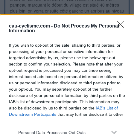
panneau marquant le début du village est situé 40 mètres
plus loin, on verra ensuite côté gauche un abribus au niveau
de l'arrière du cimetière. Continuer quelques mètres pour
entrer à gauche sur le parking implanté devant le portail du
eau-cyclisme.com -
Do Not Process My Personal
cimetière (qui fait face au sens opposé de circulation,
Information
venant du bourg).
If you wish to opt-out of the sale, sharing to third parties, or
Repères visuels
processing of your personal or sensitive information for
targeted advertising by us, please use the below opt-out
section to confirm your selection. Please note that after your
opt-out request is processed you may continue seeing
interest-based ads based on personal information utilized by
us or personal information disclosed to third parties prior to
your opt-out. You may separately opt-out of the further
disclosure of your personal information by third parties on the
IAB’s list of downstream participants. This information may
also be disclosed by us to third parties on the
IAB’s List of
Downstream Participants
that may further disclose it to other
third parties.
Personal Data Processing Opt Outs