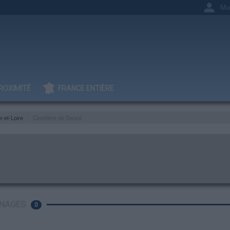
Mo
ROXIMITÉ
FRANCE ENTIÈRE
-et-Loire
Cimetière de Sancé
NAGES
0