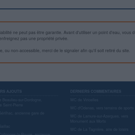
iabilité ne peut pas être garantie. Avant d'utiliser un point d'eau, vous 
enfreignez pas une propriété privée.
 ou non-accessible, merci de le signaler afin qu'il soit retiré du site.
ERS AJOUTS
DERNIERS COMMENTAIRES
e Beaulieu-sur-Dordogne,
WC de Viricelles
e Saint-Pierre
WC d'Odenas, vers terrains de sports
érilhac, ancienne gare de
WC de Lamure-sur-Azergues, vers
y
Monument aux Morts
aillac
WC de La Tagnière, aire de loisirs
ollonges-la-Rouge, ancienne