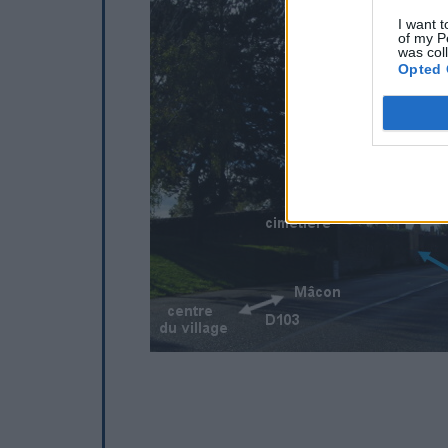
I want t
of my P
was col
Opted 