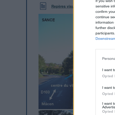
If you wish 
Repères visuels
sensitive in
confirm you
continue se
information 
further disc
participants
Downstream 
Persona
I want t
Opted 
I want t
Opted 
I want 
Advertis
Opted 