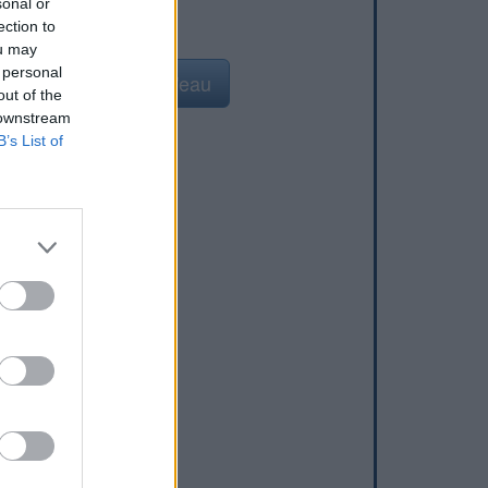
sonal or
ection to
ou may
 personal
Ajouter un point d'eau
out of the
 downstream
B’s List of