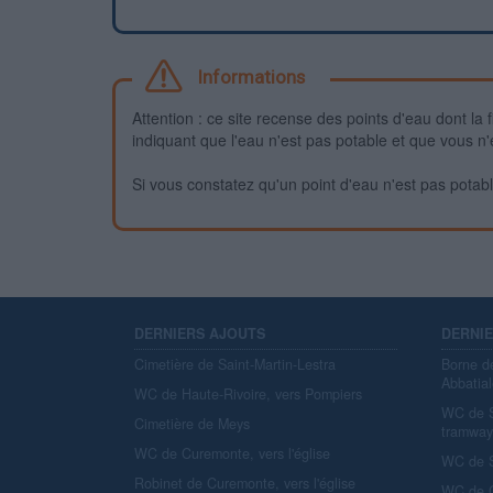
Informations
Attention : ce site recense des points d'eau dont la f
indiquant que l'eau n'est pas potable et que vous n'
Si vous constatez qu'un point d'eau n'est pas potable,
DERNIERS AJOUTS
DERNI
Cimetière de Saint-Martin-Lestra
Borne d
Abbatial
WC de Haute-Rivoire, vers Pompiers
WC de S
Cimetière de Meys
tramwa
WC de Curemonte, vers l'église
WC de S
Robinet de Curemonte, vers l'église
WC de C