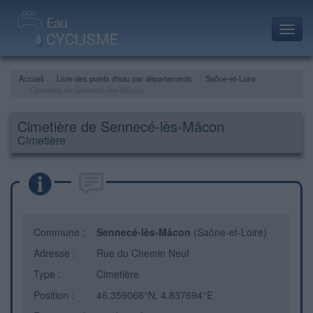
Toggl
navig
Accueil
Liste des points d'eau par départements
Saône-et-Loire
Cimetière de Sennecé-lès-Mâcon
Cimetière de Sennecé-lès-Mâcon
Cimetière
Commune :
Sennecé-lès-Mâcon
(Saône-et-Loire)
Adresse :
Rue du Chemin Neuf
Type :
Cimetière
Position :
46.359066°N, 4.837694°E