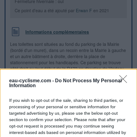
Fermeture hivernale : oui
Ce point d'eau a été ajouté par
Erwan F
en 2021
Informations complémentaires
Les toilettes sont situées au fond du parking de la Mairie
(bordé d'un muret), dans un recoin entre la Mairie à gauche
et un autre bâtiment à droite, derrière la place de
stationnement pour les handicapés. Ce parking se trouve
côté droit au tout début de la D472 en direction de Vindecy,
face à une ancienne bascule et au Monument aux Morts
implantés sur une place à gauche de la route, situés eux-
eau-cyclisme.com -
Do Not Process My Personal
Information
mêmes juste après l'église. Il n'y a pas de lavabo mais un
simple robinet.
If you wish to opt-out of the sale, sharing to third parties, or
processing of your personal or sensitive information for
Repères visuels
targeted advertising by us, please use the below opt-out
section to confirm your selection. Please note that after your
opt-out request is processed you may continue seeing
interest-based ads based on personal information utilized by