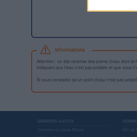
Informations
Attention : ce site recense des points d'eau dont la f
indiquant que l'eau n'est pas potable et que vous n'
Si vous constatez qu'un point d'eau n'est pas potable,
DERNIERS AJOUTS
DERNI
Cimetière de Haute-Rivoire
WC de H