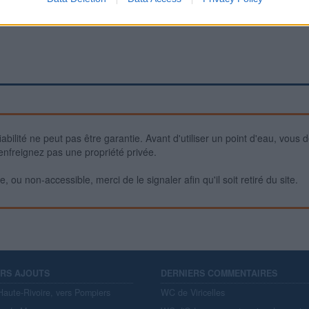
iabilité ne peut pas être garantie. Avant d'utiliser un point d'eau, vous 
enfreignez pas une propriété privée.
 ou non-accessible, merci de le signaler afin qu'il soit retiré du site.
ERS AJOUTS
DERNIERS COMMENTAIRES
aute-Rivoire, vers Pompiers
WC de Viricelles