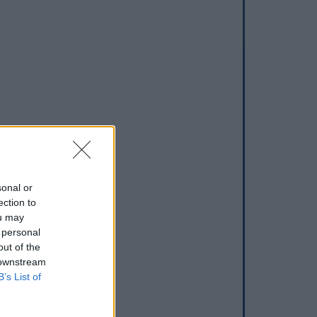
sonal or
ection to
ou may
 personal
out of the
 downstream
B’s List of