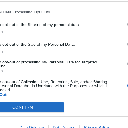
l Data Processing Opt Outs
Signaler une erreur
o opt-out of the Sharing of my personal data.
In
o opt-out of the Sale of my Personal Data.
In
to opt-out of processing my Personal Data for Targeted
ing.
In
o opt-out of Collection, Use, Retention, Sale, and/or Sharing
ersonal Data that Is Unrelated with the Purposes for which it
lected.
Out
CONFIRM
Data Deletion
Data Access
Privacy Policy