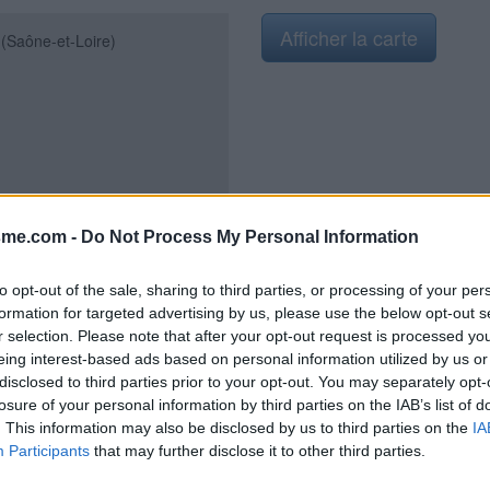
Afficher la carte
(Saône-et-Loire)
2021
sme.com -
Do Not Process My Personal Information
to opt-out of the sale, sharing to third parties, or processing of your per
formation for targeted advertising by us, please use the below opt-out s
e communale et de l'église. Sur la
r selection. Please note that after your opt-out request is processed y
lise dans l'allée à droite au
eing interest-based ads based on personal information utilized by us or
a maison sise au n° 225 de
disclosed to third parties prior to your opt-out. You may separately opt-
alle communale", on arrive sur une
losure of your personal information by third parties on the IAB’s list of
s se trouvent dans une ancienne
. This information may also be disclosed by us to third parties on the
IA
en bois est ouvert. En plus du
Participants
that may further disclose it to other third parties.
ur fixé sur un muret devant le coin