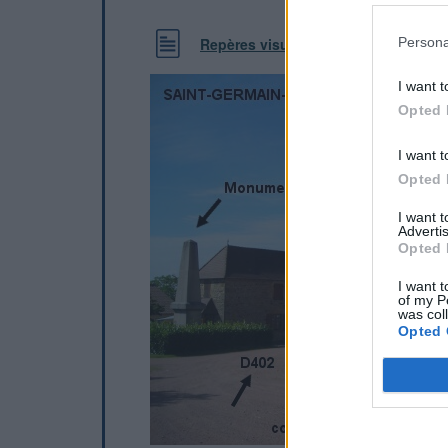
Persona
Repères visuels
I want t
Opted 
I want t
Opted 
I want 
Advertis
Opted 
I want t
of my P
was col
Opted 