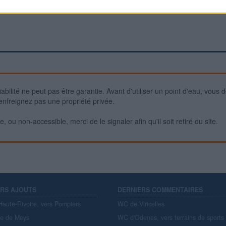
iabilité ne peut pas être garantie. Avant d'utiliser un point d'eau, vous 
enfreignez pas une propriété privée.
 ou non-accessible, merci de le signaler afin qu'il soit retiré du site.
ERS AJOUTS
DERNIERS COMMENTAIRES
aute-Rivoire, vers Pompiers
WC de Viricelles
re de Meys
WC d'Odenas, vers terrains de sports