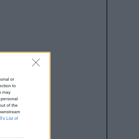
sonal or
ection to
ou may
 personal
out of the
 downstream
B’s List of