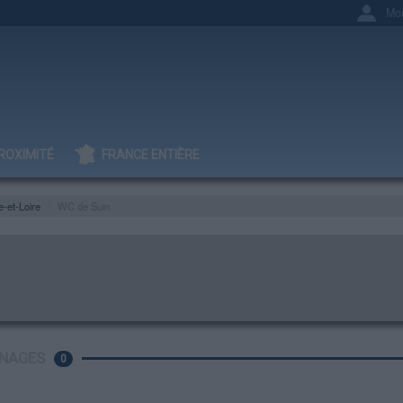
Mo
ROXIMITÉ
FRANCE ENTIÈRE
-et-Loire
WC de Suin
NAGES
0