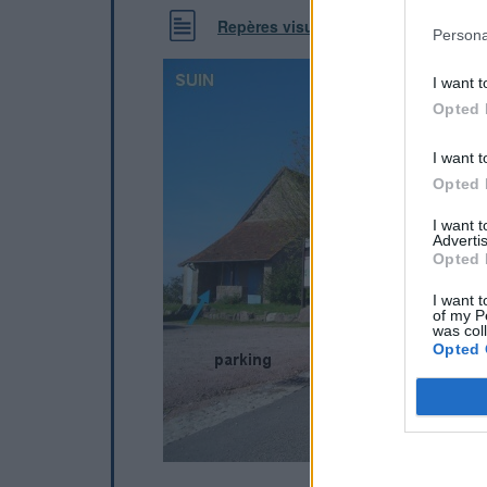
Repères visuels
Persona
I want t
Opted 
I want t
Opted 
I want 
Advertis
Opted 
I want t
of my P
was col
Opted 