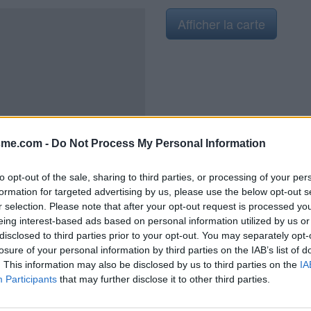
Afficher la carte
2021
sme.com -
Do Not Process My Personal Information
to opt-out of the sale, sharing to third parties, or processing of your per
formation for targeted advertising by us, please use the below opt-out s
e départ de circuits de randonnée
r selection. Please note that after your opt-out request is processed y
communale et presque en face de
eing interest-based ads based on personal information utilized by us or
ntation sur la D379 (qui se
disclosed to third parties prior to your opt-out. You may separately opt-
 côté droit et juste avant l'accès
losure of your personal information by third parties on the IAB’s list of
urner à gauche sur le parking en
. This information may also be disclosed by us to third parties on the
IA
t vers le fond du parking côté
Participants
that may further disclose it to other third parties.
abritée).