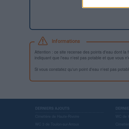
Informations
Attention : ce site recense des points d'eau dont la f
indiquant que l'eau n'est pas potable et que vous n'
Si vous constatez qu'un point d'eau n'est pas potable,
DERNIERS AJOUTS
DERNI
Cimetière de Haute-Rivoire
WC de H
WC 3 de Toulon-sur-Arroux
Cimetiè