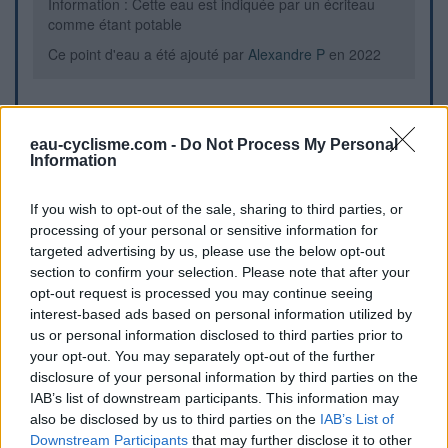
Information : Cette eau est indiquée par un écriteau
comme étant potable
Ce point d'eau a été ajouté par
Alexandre P
en 2022
Informations complémentaires
eau-cyclisme.com -
Do Not Process My Personal
Information
Petite fontaine situee a l'entree d'une place, cote route. Le
debit est faible mais suffisant pour remplir ses bidons.
If you wish to opt-out of the sale, sharing to third parties, or
processing of your personal or sensitive information for
Repères visuels
targeted advertising by us, please use the below opt-out
section to confirm your selection. Please note that after your
opt-out request is processed you may continue seeing
interest-based ads based on personal information utilized by
us or personal information disclosed to third parties prior to
your opt-out. You may separately opt-out of the further
disclosure of your personal information by third parties on the
IAB’s list of downstream participants. This information may
also be disclosed by us to third parties on the
IAB’s List of
Downstream Participants
that may further disclose it to other