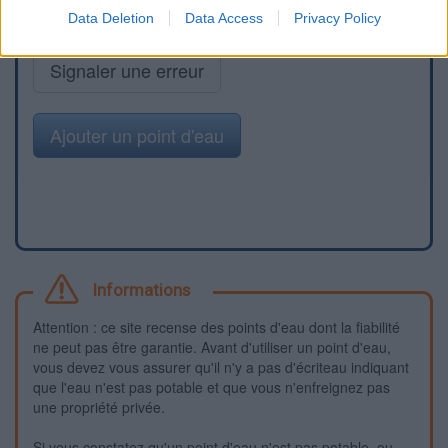
Data Deletion
Data Access
Privacy Policy
Signaler une erreur
Ajouter un point d'eau
Informations
Attention : ce site recense des points d'eau dont la fiabilité
ne peut pas être garantie. Avant d'utiliser un point d'eau,
vous devez vous assurer qu'il n'y a pas d'écriteau indiquant
que l'eau n'est pas potable et que vous n'enfreignez pas
une propriété privée.
Si vous constatez qu'un point d'eau n'est pas potable, ou