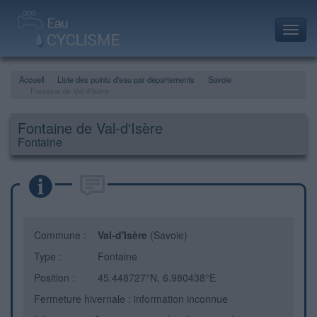
Toggl
navig
Accueil
Liste des points d'eau par départements
Savoie
Fontaine de Val-d'Isère
Fontaine de Val-d'Isère
Fontaine
Commune :
Val-d'Isère
(Savoie)
Type :
Fontaine
Position :
45.448727°N, 6.980438°E
Fermeture hivernale : information inconnue