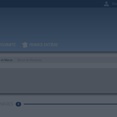
Mo
ROXIMITÉ
FRANCE ENTIÈRE
-et-Marne
Borne de Recloses
NAGES
0