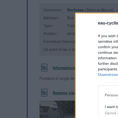
Commune :
Recloses
(Seine-et-Marne)
Adresse :
Rue Sainte Reine
eau-cycli
Type :
Fontaine
Position :
48.344104°N, 2.640027°E
If you wish 
Fermeture hivernale : information inconnue
sensitive in
confirm you
Ce point d'eau a été ajouté par
Dorian B
en 
continue se
information 
further disc
Informations complémentaires
participants
Downstream 
Fontaine à l'angle de la rue Grande et Sainte -
Repères visuels
Persona
I want t
Opted 