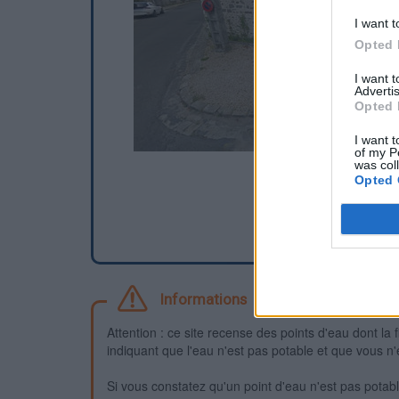
I want t
Opted 
I want 
Advertis
Opted 
I want t
of my P
was col
Opted 
Informations
Attention : ce site recense des points d'eau dont la f
indiquant que l'eau n'est pas potable et que vous n'
Si vous constatez qu'un point d'eau n'est pas potable,