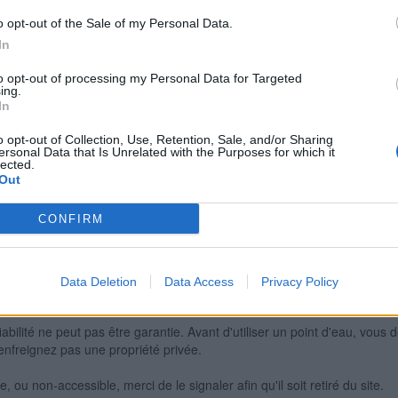
o opt-out of the Sale of my Personal Data.
In
Signaler une erreur
to opt-out of processing my Personal Data for Targeted
ing.
In
o opt-out of Collection, Use, Retention, Sale, and/or Sharing
ersonal Data that Is Unrelated with the Purposes for which it
lected.
Out
CONFIRM
Data Deletion
Data Access
Privacy Policy
iabilité ne peut pas être garantie. Avant d'utiliser un point d'eau, vous 
enfreignez pas une propriété privée.
 ou non-accessible, merci de le signaler afin qu'il soit retiré du site.