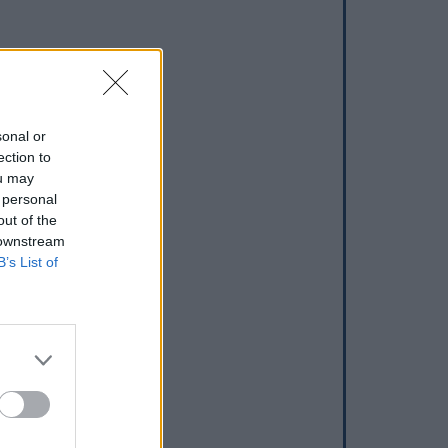
sonal or
ection to
ou may
 personal
out of the
 downstream
B’s List of