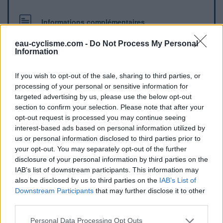
Informations complémentaires
Le cimetière se trouve à la sortie haute du village, en
eau-cyclisme.com -
Do Not Process My Personal
direction de Châtres (rue de Châtres, D144)
Information
If you wish to opt-out of the sale, sharing to third parties, or
Repères visuels
processing of your personal or sensitive information for
targeted advertising by us, please use the below opt-out
section to confirm your selection. Please note that after your
opt-out request is processed you may continue seeing
interest-based ads based on personal information utilized by
us or personal information disclosed to third parties prior to
your opt-out. You may separately opt-out of the further
disclosure of your personal information by third parties on the
IAB’s list of downstream participants. This information may
Afficher la carte
also be disclosed by us to third parties on the
IAB’s List of
Downstream Participants
that may further disclose it to other
third parties.
Personal Data Processing Opt Outs