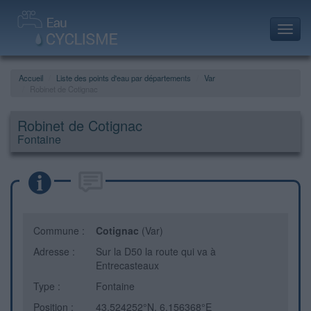
Toggl
navig
Accueil
Liste des points d'eau par départements
Var
Robinet de Cotignac
Robinet de Cotignac
Fontaine
Commune :
Cotignac
(Var)
Adresse :
Sur la D50 la route qui va à
Entrecasteaux
Type :
Fontaine
Position :
43.524252°N, 6.156368°E