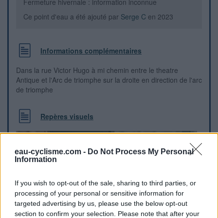
Fermeture hivernale : information inconnue
Ce point d'eau a été ajouté par
Serge C
en 2023
Informations complémentaires
Dans la rue Victor Hugo à mi chemin entre le theatre
Antique et l'Arc de triomphe sur la droite en direction de l'arc
de triomphe
Repères visuels
eau-cyclisme.com -
Do Not Process My Personal
Information
If you wish to opt-out of the sale, sharing to third parties, or
processing of your personal or sensitive information for
targeted advertising by us, please use the below opt-out
section to confirm your selection. Please note that after your