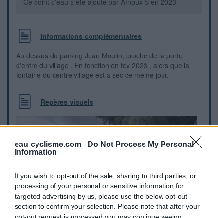
Ce point d'eau a été ajouté par
Arnoux S
en 2023
Informations complémentaires
Au dessus du parking Jean Moulin, proche de la porte
d'entré du village . En fonction en fev 2023 , alors que la
fontaine du centre village est à sec ce même jour.
Repères visuels
eau-cyclisme.com -
Do Not Process My Personal
Information
If you wish to opt-out of the sale, sharing to third parties, or
processing of your personal or sensitive information for
targeted advertising by us, please use the below opt-out
section to confirm your selection. Please note that after your
opt-out request is processed you may continue seeing