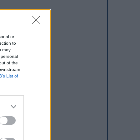
sonal or
ection to
ou may
 personal
out of the
 downstream
B’s List of