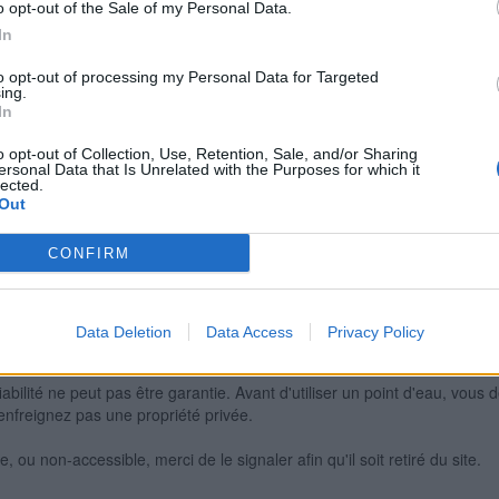
o opt-out of the Sale of my Personal Data.
In
to opt-out of processing my Personal Data for Targeted
Signaler une erreur
ing.
In
o opt-out of Collection, Use, Retention, Sale, and/or Sharing
ersonal Data that Is Unrelated with the Purposes for which it
lected.
Out
CONFIRM
Data Deletion
Data Access
Privacy Policy
iabilité ne peut pas être garantie. Avant d'utiliser un point d'eau, vous 
enfreignez pas une propriété privée.
 ou non-accessible, merci de le signaler afin qu'il soit retiré du site.