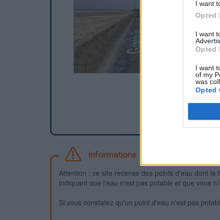
I want t
Opted 
I want 
Advertis
Opted 
I want t
of my P
was col
Opted 
Informations
Attention : ce site recense des points d'eau dont la f
indiquant que l'eau n'est pas potable et que vous n'
Si vous constatez qu'un point d'eau n'est pas potable,