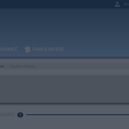
Mo
ROXIMITÉ
FRANCE ENTIÈRE
nes
Cimetière d'Andelu
NAGES
1