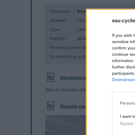
Commune :
Andelu
(Yvelines)
Adresse :
Cimetière
eau-cycli
Type :
Cimetière
If you wish 
Position :
48.883205°N, 1.827265°E
sensitive in
Fermeture hivernale : information inconnue
confirm you
continue se
Ce point d'eau a été ajouté par
Victor D
en 2
information 
further disc
participants
Informations complémentaires
Downstream 
Dans le cimetière d'Andelu
Persona
Repères visuels
I want t
Opted 