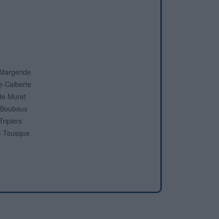
-Margeride
e-Calberte
de-Muret
e Boubaux
Tripiers
e Tousque