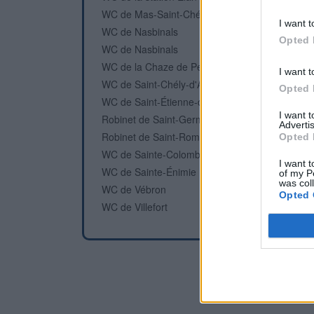
WC de Mas-Saint-Chély
I want t
WC de Nasbinals
Opted 
WC de Nasbinals
WC de la Chaze de Peyre
I want t
WC de Saint-Chély-d'Apcher
Opted 
WC de Saint-Étienne-du-Valdonnez
I want 
Robinet de Saint-Germain-du-Teil
Advertis
Robinet de Saint-Rome-de-Dolan
Opted 
WC de Sainte-Colombe-de-Peyre
I want t
WC de Sainte-Énimie
of my P
was col
WC de Vébron
Opted 
WC de Villefort