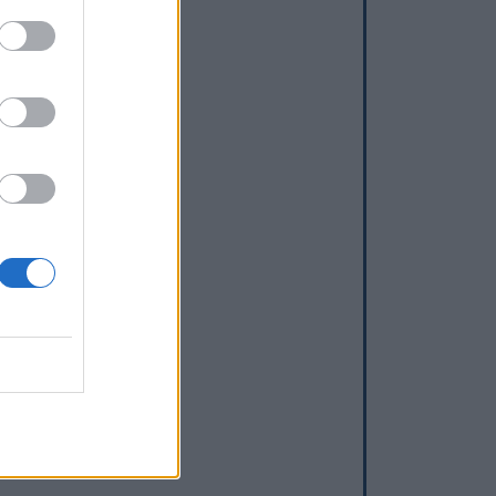
rt
e-Dame)