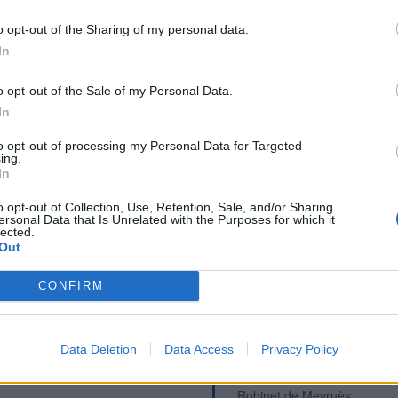
Source de La Devèze
o opt-out of the Sharing of my personal data.
Robinet de Rieisse
In
Borne de Langogne
Robinet du Bleymard
o opt-out of the Sale of my Personal Data.
Fontaine du Bleymard
In
Fontaine du Massegros
to opt-out of processing my Personal Data for Targeted
Fontaine du Pont de Montve
ing.
Fontaine du Rozier
In
Fontaine des Vignes
o opt-out of Collection, Use, Retention, Sale, and/or Sharing
Fontaine de Luc
ersonal Data that Is Unrelated with the Purposes for which it
lected.
Borne de Marvejols
Out
Robinet de Caussignac
Robinet de Mas-Saint-Chély
CONFIRM
Fontaine de La Bourgarie
Robinet de La Caxe
Data Deletion
Data Access
Privacy Policy
Borne de Mende (Rue Notr
Borne de Meyrueis
Robinet de Meyruès