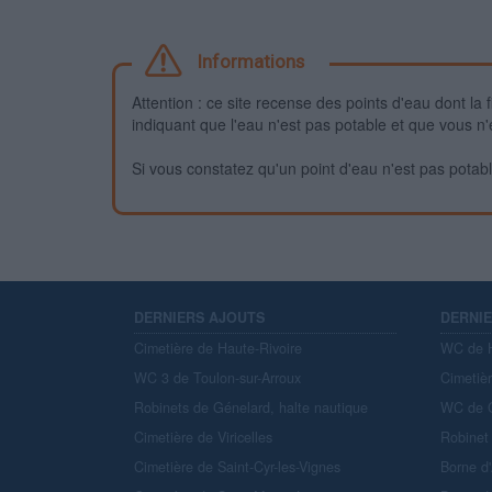
Informations
Attention : ce site recense des points d'eau dont la f
indiquant que l'eau n'est pas potable et que vous n'
Si vous constatez qu'un point d'eau n'est pas potable,
DERNIERS AJOUTS
DERNI
Cimetière de Haute-Rivoire
WC de H
WC 3 de Toulon-sur-Arroux
Cimetiè
Robinets de Génelard, halte nautique
WC de C
Cimetière de Viricelles
Robinet 
Cimetière de Saint-Cyr-les-Vignes
Borne d