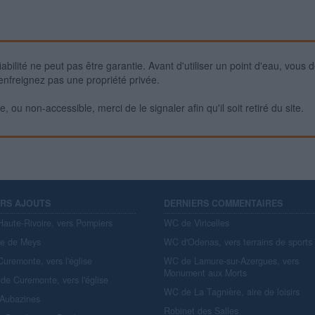
iabilité ne peut pas être garantie. Avant d'utiliser un point d'eau, vous 
enfreignez pas une propriété privée.
 ou non-accessible, merci de le signaler afin qu'il soit retiré du site.
ERS AJOUTS
DERNIERS COMMENTAIRES
aute-Rivoire, vers Pompiers
WC de Viricelles
re de Meys
WC d'Odenas, vers terrains de sports
uremonte, vers l'église
WC de Lamure-sur-Azergues, vers
Monument aux Morts
de Curemonte, vers l'église
WC de La Tagnière, aire de loisirs
'Aubazines
Robinet des Salles