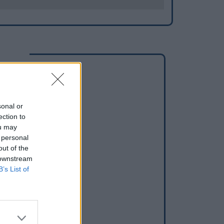
ns
nnes
sonal or
ection to
ou may
es (Fontans)
 personal
out of the
Fourques
 downstream
B’s List of
Aigoual
rent