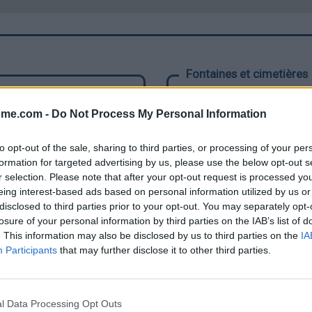
Fontaines et cimetières
Fontaine de Badaroux
sme.com -
Do Not Process My Personal Information
Fontaine de Bagnols-les-Bai
Robinet de Barre-Des-Céve
to opt-out of the sale, sharing to third parties, or processing of your per
Cimetière de Canilhac
formation for targeted advertising by us, please use the below opt-out s
Fontaine de Florac
r selection. Please note that after your opt-out request is processed y
Fontaine de Chabanes Plan
eing interest-based ads based on personal information utilized by us or
Fontaine de Fournels
disclosed to third parties prior to your opt-out. You may separately opt-
Fontaine de Fraissinet-de-
losure of your personal information by third parties on the IAB’s list of
. This information may also be disclosed by us to third parties on the
IA
Source de Font Frege
Participants
that may further disclose it to other third parties.
Fontaine de Grandrieu
Fontaine en Pierre du Mont 
Borne de La Bastide-Puylau
l Data Processing Opt Outs
Fontaine de la Chaldette