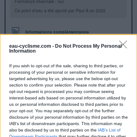
Fermeture hivernale : oui
Ce point d'eau a été ajouté par
Paul A
en 2022
Informations complémentaires
Robinet sur le côté droit de l'arrêt de bus Sur le GR 65 ou
eau-cyclisme.com -
Do Not Process My Personal
chemin de Compostelle
Information
If you wish to opt-out of the sale, sharing to third parties, or
Repères visuels
processing of your personal or sensitive information for
targeted advertising by us, please use the below opt-out
section to confirm your selection. Please note that after your
opt-out request is processed you may continue seeing
interest-based ads based on personal information utilized by
us or personal information disclosed to third parties prior to
your opt-out. You may separately opt-out of the further
disclosure of your personal information by third parties on the
IAB’s list of downstream participants. This information may
also be disclosed by us to third parties on the
IAB’s List of
Downstream Participants
that may further disclose it to other