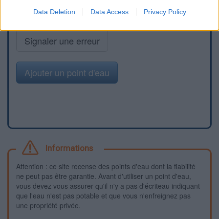
Data Deletion
Data Access
Privacy Policy
Signaler une erreur
Ajouter un point d'eau
Informations
Attention : ce site recense des points d'eau dont la fiabilité
ne peut pas être garantie. Avant d'utiliser un point d'eau,
vous devez vous assurer qu'il n'y a pas d'écriteau indiquant
que l'eau n'est pas potable et que vous n'enfreignez pas
une propriété privée.