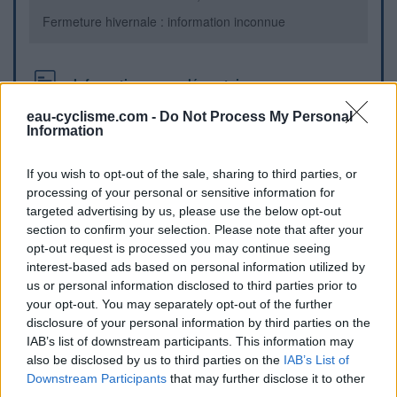
Fermeture hivernale : information inconnue
Informations complémentaires
eau-cyclisme.com -
Do Not Process My Personal
Rue principale traversant la commune, à l'angle de
Information
l'intersection d'une petite rue menant à l'église.
If you wish to opt-out of the sale, sharing to third parties, or
Repères visuels
processing of your personal or sensitive information for
targeted advertising by us, please use the below opt-out
section to confirm your selection. Please note that after your
opt-out request is processed you may continue seeing
interest-based ads based on personal information utilized by
us or personal information disclosed to third parties prior to
your opt-out. You may separately opt-out of the further
disclosure of your personal information by third parties on the
IAB’s list of downstream participants. This information may
also be disclosed by us to third parties on the
IAB’s List of
Downstream Participants
that may further disclose it to other
third parties.