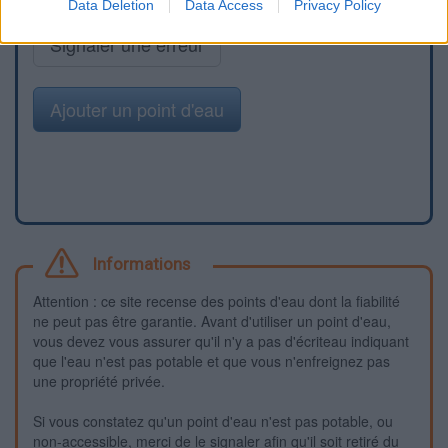
Data Deletion
Data Access
Privacy Policy
Signaler une erreur
Ajouter un point d'eau
Informations
Attention : ce site recense des points d'eau dont la fiabilité
ne peut pas être garantie. Avant d'utiliser un point d'eau,
vous devez vous assurer qu'il n'y a pas d'écriteau indiquant
que l'eau n'est pas potable et que vous n'enfreignez pas
une propriété privée.
Si vous constatez qu'un point d'eau n'est pas potable, ou
non-accessible, merci de le signaler afin qu'il soit retiré du