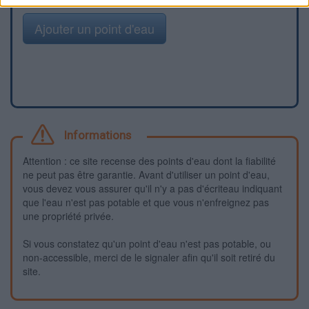
Ajouter un point d'eau
Informations
Attention : ce site recense des points d'eau dont la fiabilité
ne peut pas être garantie. Avant d'utiliser un point d'eau,
vous devez vous assurer qu'il n'y a pas d'écriteau indiquant
que l'eau n'est pas potable et que vous n'enfreignez pas
une propriété privée.
Si vous constatez qu'un point d'eau n'est pas potable, ou
non-accessible, merci de le signaler afin qu'il soit retiré du
site.