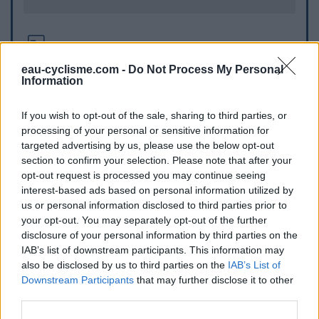
Informations complémentaires
eau-cyclisme.com -
Do Not Process My Personal
Plein centre de Bonrepos, sur la petite place, sur la fontaine
Information
il y a un robinet.
If you wish to opt-out of the sale, sharing to third parties, or
Repères visuels
processing of your personal or sensitive information for
targeted advertising by us, please use the below opt-out
section to confirm your selection. Please note that after your
opt-out request is processed you may continue seeing
interest-based ads based on personal information utilized by
us or personal information disclosed to third parties prior to
your opt-out. You may separately opt-out of the further
disclosure of your personal information by third parties on the
IAB’s list of downstream participants. This information may
also be disclosed by us to third parties on the
IAB’s List of
Afficher la carte
Downstream Participants
that may further disclose it to other
third parties.