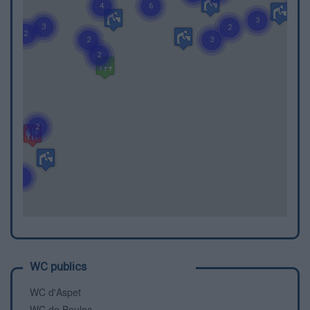
WC publics
WC d'Aspet
WC de Bouloc