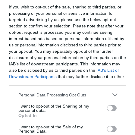
Fontaine de Bagnères-de-Luchon
If you wish to opt-out of the sale, sharing to third parties, or
processing of your personal or sensitive information for
Fontaine de Bazus
targeted advertising by us, please use the below opt-out
Cimetière de Belberaud
section to confirm your selection. Please note that after your
Fontaine de Bonrepos-sur-Aussonnelle
opt-out request is processed you may continue seeing
Robinet de Boutx
interest-based ads based on personal information utilized by
Robinet de l'auberge La Soulan, col de Menté
us or personal information disclosed to third parties prior to
your opt-out. You may separately opt-out of the further
Robinet de Brignemont
disclosure of your personal information by third parties on the
Cimetiere de Cardeilhac
IAB’s list of downstream participants. This information may
Robinet de Castelnau d’Estrétefonds, Parc du Terroir
also be disclosed by us to third parties on the
IAB’s List of
Cimetière de Castelnau-d'Estrétefonds
Downstream Participants
that may further disclose it to other
Fontaine de Castelnau-d'Estrétefonds, aire de jeux
third parties.
Cimetière de Castelnau-Picampeau
Personal Data Processing Opt Outs
Cimetière de Cazères
Cimetière de Cintegabelle
I want to opt-out of the Sharing of my
personal data.
Fontaine du col de Menté
Opted In
Cimetière de Corronsac
Fontaine d'Esperce
I want to opt-out of the Sale of my
Personal Data.
Cimetière de Fronton