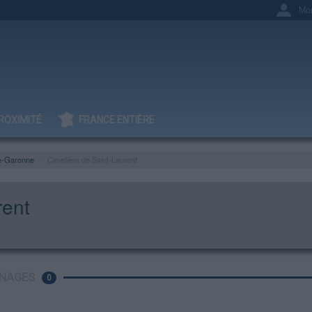
Mo
ROXIMITÉ
FRANCE ENTIÈRE
e-Garonne
Cimetière de Saint-Laurent
rent
NAGES
0