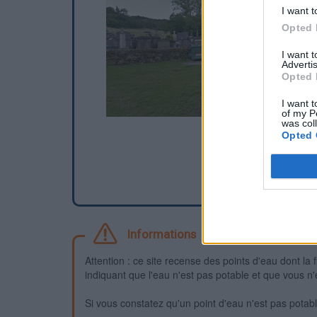
I want t
Opted 
I want 
Advertis
Opted 
I want t
of my P
was col
Opted 
Informations
Attention : ce site recense des points d'eau dont la f
indiquant que l'eau n'est pas potable et que vous n'
Si vous constatez qu'un point d'eau n'est pas potable,