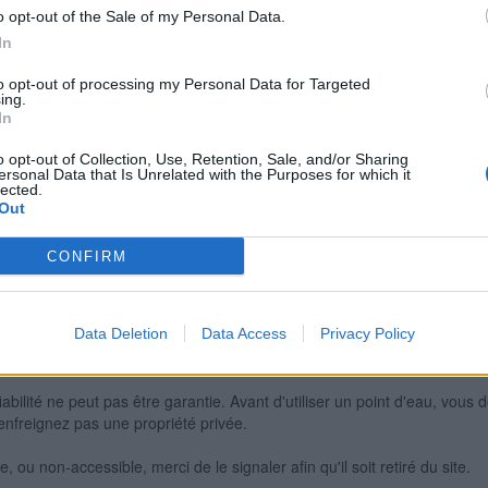
o opt-out of the Sale of my Personal Data.
In
Signaler une erreur
to opt-out of processing my Personal Data for Targeted
ing.
In
o opt-out of Collection, Use, Retention, Sale, and/or Sharing
ersonal Data that Is Unrelated with the Purposes for which it
lected.
Out
CONFIRM
Data Deletion
Data Access
Privacy Policy
iabilité ne peut pas être garantie. Avant d'utiliser un point d'eau, vous 
enfreignez pas une propriété privée.
 ou non-accessible, merci de le signaler afin qu'il soit retiré du site.