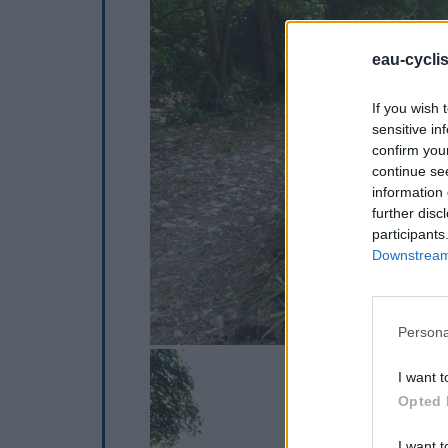
eau-cycli
If you wish 
sensitive in
confirm you
continue se
information 
further disc
participants
Downstream 
Persona
I want t
Opted 
I want t