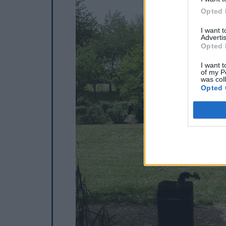
Opted 
I want 
Advertis
Opted 
I want t
of my P
was col
Opted 