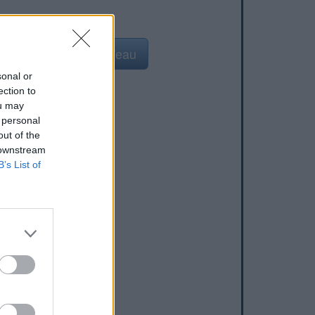
Ajouter un point d'eau
sonal or
ection to
ou may
 personal
out of the
 downstream
B’s List of