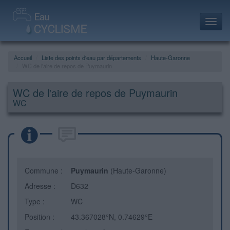
Toggl
navig
Accueil
Liste des points d'eau par départements
Haute-Garonne
WC de l'aire de repos de Puymaurin
WC de l'aire de repos de Puymaurin
WC
Commune :
Puymaurin
(Haute-Garonne)
Adresse :
D632
Type :
WC
Position :
43.367028°N, 0.74629°E