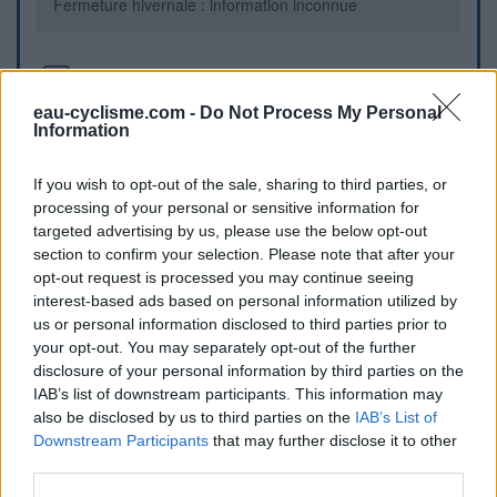
Fermeture hivernale : information inconnue
Informations complémentaires
eau-cyclisme.com -
Do Not Process My Personal
L'Aire de repos se situe en bordure du CD 632, commune
Information
de Puymaurin, entre les bornes 40 et 41.
If you wish to opt-out of the sale, sharing to third parties, or
processing of your personal or sensitive information for
Repères visuels
targeted advertising by us, please use the below opt-out
section to confirm your selection. Please note that after your
opt-out request is processed you may continue seeing
interest-based ads based on personal information utilized by
us or personal information disclosed to third parties prior to
your opt-out. You may separately opt-out of the further
disclosure of your personal information by third parties on the
IAB’s list of downstream participants. This information may
also be disclosed by us to third parties on the
IAB’s List of
Afficher la carte
Downstream Participants
that may further disclose it to other
third parties.