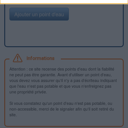
Ajouter un point d'eau
Informations
Attention : ce site recense des points d'eau dont la fiabilité
ne peut pas être garantie. Avant d'utiliser un point d'eau,
vous devez vous assurer qu'il n'y a pas d'écriteau indiquant
que l'eau n'est pas potable et que vous n'enfreignez pas
une propriété privée.
Si vous constatez qu'un point d'eau n'est pas potable, ou
non-accessible, merci de le signaler afin qu'il soit retiré du
site.